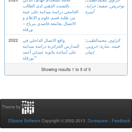
بوخريص, صفية
;
جراية,
بالتشتت الذهني لدى الطالب
أميرة
الجامعي دراسة میدانیة على عینة
من طلبة قسم علوم و الإعلام و
الاتصال بجامعة قاصدي مرباح –
ورقلة-
الزاوي, محمدالطيب
;
واقع الاتصال الداخلي في
2022
فتيته, سارة
;
خروبي,
المدارس الجزائرية دراسة ميدانية
إيمان
على أساتذة بثانوية عبيدلي أحمد
*بورقلة*
Showing results 1 to 5 of 5
Theme by
DSpace Software
Copyright © 2002-2013
Duraspace
-
Feedback