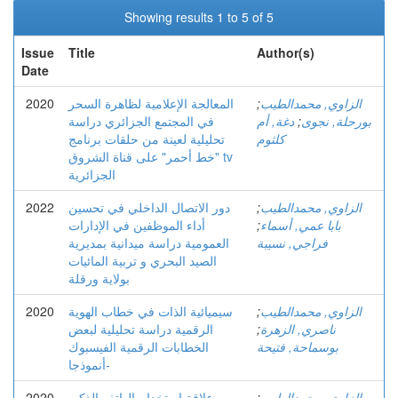
Showing results 1 to 5 of 5
Issue
Title
Author(s)
Date
الزاوي, محمدالطيب
;
المعالجة الإعلامية لظاهرة السحر
2020
بورحلة, نجوى
;
دغة, أم
في المجتمع الجزائري دراسة
كلثوم
تحليلية لعينة من حلقات برنامج
"خط أحمر" على قناة الشروق tv
الجزائرية
الزاوي, محمدالطيب
;
دور الاتصال الداخلي في تحسين
2022
بابا عمي, أسماء
;
أداء الموظفين في الإدارات
فراجي, نسيبة
العمومية دراسة ميدانية بمديرية
الصيد البحري و تربية المائيات
بولاية ورقلة
الزاوي, محمدالطيب
;
سيميائية الذات في خطاب الهوية
2020
ناصري, الزهرة
;
الرقمية دراسة تحليلية لبعض
بوسماحة, فتيحة
الخطابات الرقمية الفيسبوك
-أنموذجا
الزاوي, محمدالطيب
;
علاقة استخدام الهاتف الذكي
2020