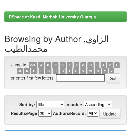
DSpace at Kasdi Merbah University Ouargla
Browsing by Author الزاوي,
محمدالطيب
Jump to:
0-9
A
B
C
D
E
F
G
H
I
J
K
L
M
N
O
P
Q
R
S
T
U
V
W
X
Y
Z
or enter first few letters:
Sort by:
In order:
Results/Page
Authors/Record: