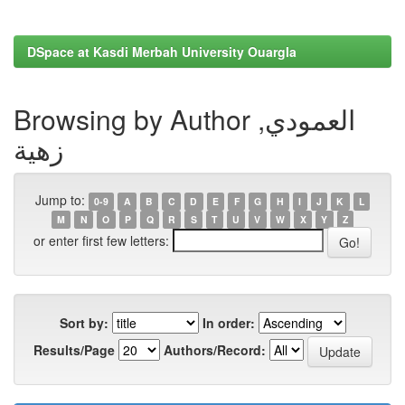
DSpace at Kasdi Merbah University Ouargla
Browsing by Author العمودي,
زهية
Jump to:
0-9
A
B
C
D
E
F
G
H
I
J
K
L
M
N
O
P
Q
R
S
T
U
V
W
X
Y
Z
or enter first few letters:
Sort by:
In order:
Results/Page
Authors/Record: