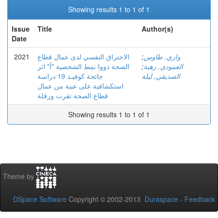
Showing results 1 to 1 of 1
Issue
Title
Author(s)
Date
2021
الاحتراق النفسي لدى عمال قطاع
;
وازي, طاوس
الصحة ذووا نمط الشخصية "أ" اثر
;
العمودي, زهية
الصديقي, ليلة
جائحة كوفيـد 19 دراسة
استكشافية على عينة من عمال
قطاع الصحة تقرت ورقلة
Showing results 1 to 1 of 1
Theme by
DSpace Software
Copyright © 2002-2013
Duraspace
-
Feedback