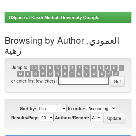
DSpace at Kasdi Merbah University Ouargla
Browsing by Author العمودي,
زهية
Jump to:
0-9
A
B
C
D
E
F
G
H
I
J
K
L
M
N
O
P
Q
R
S
T
U
V
W
X
Y
Z
or enter first few letters:
Sort by:
In order:
Results/Page
Authors/Record: