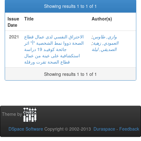
Showing results 1 to 1 of 1
Issue
Title
Author(s)
Date
2021
الاحتراق النفسي لدى عمال قطاع
;
وازي, طاوس
الصحة ذووا نمط الشخصية "أ" اثر
;
العمودي, زهية
الصديقي, ليلة
جائحة كوفيـد 19 دراسة
استكشافية على عينة من عمال
قطاع الصحة تقرت ورقلة
Showing results 1 to 1 of 1
Theme by
DSpace Software
Copyright © 2002-2013
Duraspace
-
Feedback