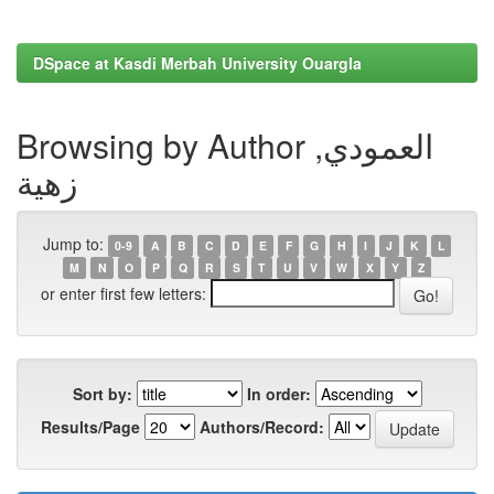
DSpace at Kasdi Merbah University Ouargla
Browsing by Author العمودي,
زهية
Jump to:
0-9
A
B
C
D
E
F
G
H
I
J
K
L
M
N
O
P
Q
R
S
T
U
V
W
X
Y
Z
or enter first few letters:
Sort by:
In order:
Results/Page
Authors/Record: