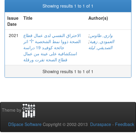
Showing results 1 to 1 of 1
Issue
Title
Author(s)
Date
2021
الاحتراق النفسي لدى عمال قطاع
;
وازي, طاوس
الصحة ذووا نمط الشخصية "أ" اثر
;
العمودي, زهية
الصديقي, ليلة
جائحة كوفيـد 19 دراسة
استكشافية على عينة من عمال
قطاع الصحة تقرت ورقلة
Showing results 1 to 1 of 1
Theme by
DSpace Software
Copyright © 2002-2013
Duraspace
-
Feedback