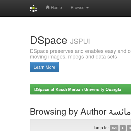
Home
Browse
Skip
navigation
DSpace
JSPUI
DSpace preserves and enables easy and open
moving images, mpegs and data sets
Learn More
DSpace at Kasdi Merbah University Ouargla
Browsing by A
Jump to:
0-9
A
B