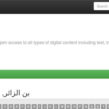
 access to all types of digital content including text, 
uthor بن الزائر, مائسة
C
D
E
F
G
H
I
J
K
L
M
N
O
P
Q
R
S
T