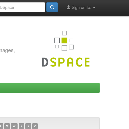
Sign on to:
images,
U
V
W
X
Y
Z