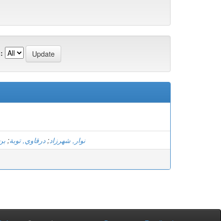
:
بن
;
درقاوي, توبة
;
نوار, شهرزاد