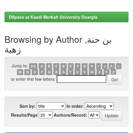
DSpace at Kasdi Merbah University Ouargla
Browsing by Author بن حنة,
زهية
Jump to:
0-9
A
B
C
D
E
F
G
H
I
J
K
L
M
N
O
P
Q
R
S
T
U
V
W
X
Y
Z
or enter first few letters:
Sort by:
In order:
Results/Page
Authors/Record: