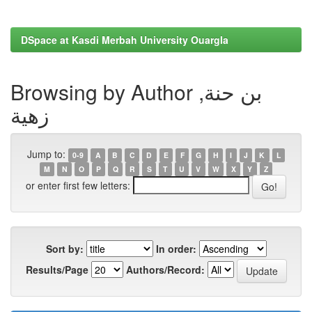
DSpace at Kasdi Merbah University Ouargla
Browsing by Author بن حنة,
زهية
Jump to:
0-9
A
B
C
D
E
F
G
H
I
J
K
L
M
N
O
P
Q
R
S
T
U
V
W
X
Y
Z
or enter first few letters:
Sort by:
In order:
Results/Page
Authors/Record: