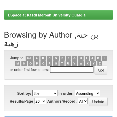
DSpace at Kasdi Merbah University Ouargla
Browsing by Author بن حنة,
زهية
Jump to:
0-9
A
B
C
D
E
F
G
H
I
J
K
L
M
N
O
P
Q
R
S
T
U
V
W
X
Y
Z
or enter first few letters:
Sort by:
In order:
Results/Page
Authors/Record: