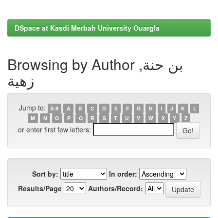
DSpace at Kasdi Merbah University Ouargla
Browsing by Author بن حنة,
زهية
Jump to:
0-9
A
B
C
D
E
F
G
H
I
J
K
L
M
N
O
P
Q
R
S
T
U
V
W
X
Y
Z
or enter first few letters:
Sort by:
In order:
Results/Page
Authors/Record: