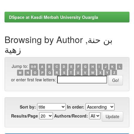
DSpace at Kasdi Merbah University Ouargla
Browsing by Author بن حنة,
زهية
Jump to:
0-9
A
B
C
D
E
F
G
H
I
J
K
L
M
N
O
P
Q
R
S
T
U
V
W
X
Y
Z
or enter first few letters:
Sort by:
In order:
Results/Page
Authors/Record: