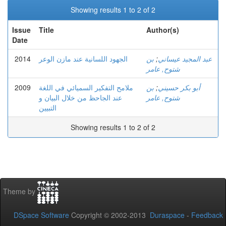
Showing results 1 to 2 of 2
Issue
Title
Author(s)
Date
2014
الجهود اللسانية عند مازن الوعر
بن
;
عبد المجيد عيساني
شتوح, عامر
2009
ملامح التفكير السميائي في اللغة
بن
;
أبو بكر حسيني
شتوح, عامر
عند الجاحظ من خلال البيان و
التبيين
Showing results 1 to 2 of 2
Theme by
DSpace Software
Copyright © 2002-2013
Duraspace
-
Feedback