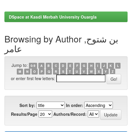
DSpace at Kasdi Merbah University Ouargla
Browsing by Author بن شتوح,
عامر
Jump to:
0-9
A
B
C
D
E
F
G
H
I
J
K
L
M
N
O
P
Q
R
S
T
U
V
W
X
Y
Z
or enter first few letters:
Sort by:
In order:
Results/Page
Authors/Record: