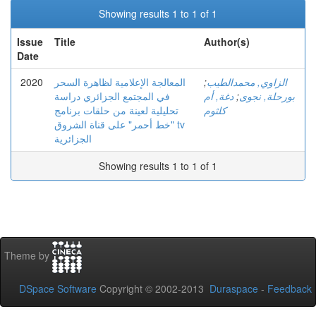
Showing results 1 to 1 of 1
Issue
Title
Author(s)
Date
2020
المعالجة الإعلامية لظاهرة السحر
;
الزاوي, محمدالطيب
في المجتمع الجزائري دراسة
دغة, أم
;
بورحلة, نجوى
كلثوم
تحليلية لعينة من حلقات برنامج
"خط أحمر" على قناة الشروق tv
الجزائرية
Showing results 1 to 1 of 1
Theme by
DSpace Software
Copyright © 2002-2013
Duraspace
-
Feedback