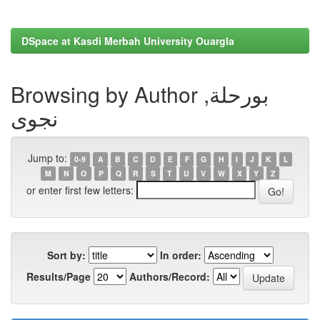
DSpace at Kasdi Merbah University Ouargla
Browsing by Author بورحلة,
نجوى
Jump to:
0-9
A
B
C
D
E
F
G
H
I
J
K
L
M
N
O
P
Q
R
S
T
U
V
W
X
Y
Z
or enter first few letters:
Sort by:
In order:
Results/Page
Authors/Record: