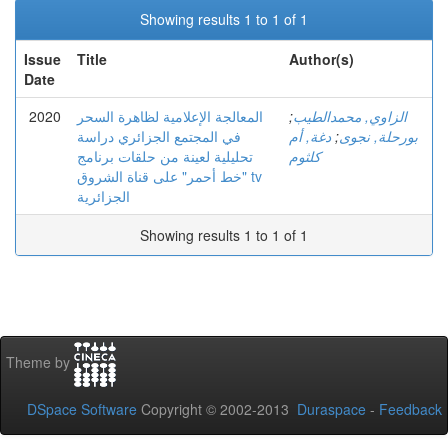
Showing results 1 to 1 of 1
Issue
Title
Author(s)
Date
2020
المعالجة الإعلامية لظاهرة السحر
;
الزاوي, محمدالطيب
في المجتمع الجزائري دراسة
دغة, أم
;
بورحلة, نجوى
كلثوم
تحليلية لعينة من حلقات برنامج
"خط أحمر" على قناة الشروق tv
الجزائرية
Showing results 1 to 1 of 1
Theme by
DSpace Software
Copyright © 2002-2013
Duraspace
-
Feedback