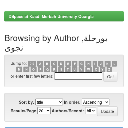
DSpace at Kasdi Merbah University Ouargla
Browsing by Author بورحلة,
نجوى
Jump to:
0-9
A
B
C
D
E
F
G
H
I
J
K
L
M
N
O
P
Q
R
S
T
U
V
W
X
Y
Z
or enter first few letters:
Sort by:
In order:
Results/Page
Authors/Record: