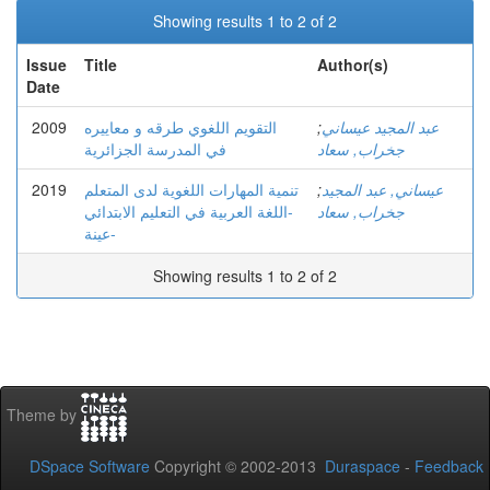
Showing results 1 to 2 of 2
Issue
Title
Author(s)
Date
2009
التقويم اللغوي طرقه و معاييره
;
عبد المجيد عيساني
جخراب, سعاد
في المدرسة الجزائرية
2019
تنمية المهارات اللغوية لدى المتعلم
;
عيساني, عبد المجيد
جخراب, سعاد
-اللغة العربية في التعليم الابتدائي
عينة-
Showing results 1 to 2 of 2
Theme by
DSpace Software
Copyright © 2002-2013
Duraspace
-
Feedback