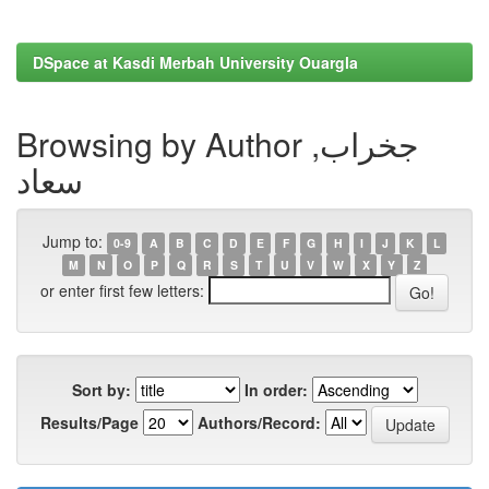
DSpace at Kasdi Merbah University Ouargla
Browsing by Author جخراب,
سعاد
Jump to:
0-9
A
B
C
D
E
F
G
H
I
J
K
L
M
N
O
P
Q
R
S
T
U
V
W
X
Y
Z
or enter first few letters:
Sort by:
In order:
Results/Page
Authors/Record: