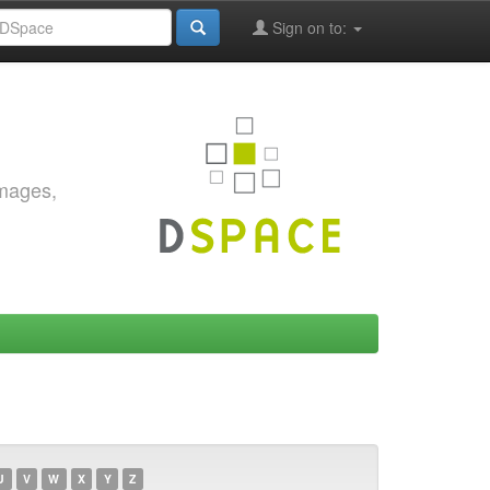
Sign on to:
images,
U
V
W
X
Y
Z