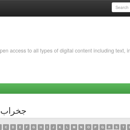
 access to all types of digital content including text, 
uthor جخراب, سعاد
C
D
E
F
G
H
I
J
K
L
M
N
O
P
Q
R
S
T