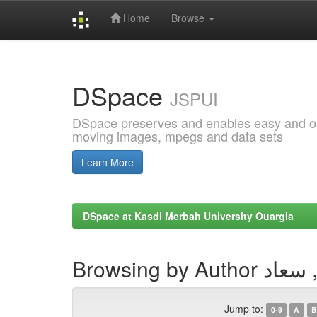
Home
Browse
Skip
navigation
DSpace
JSPUI
DSpace preserves and enables easy and open
moving images, mpegs and data sets
Learn More
DSpace at Kasdi Merbah University Ouargla
Browsing by A
Jump to:
0-9
A
B