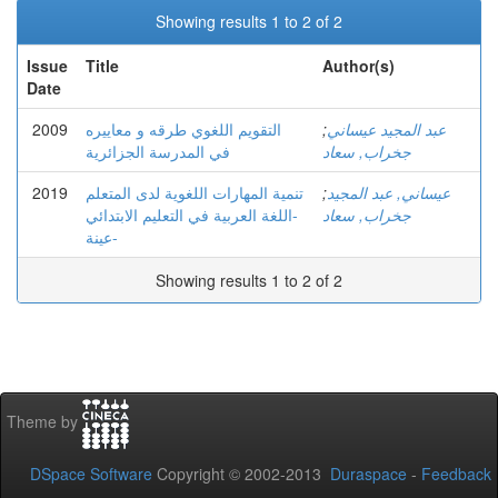
Showing results 1 to 2 of 2
Issue
Title
Author(s)
Date
2009
التقويم اللغوي طرقه و معاييره
;
عبد المجيد عيساني
جخراب, سعاد
في المدرسة الجزائرية
2019
تنمية المهارات اللغوية لدى المتعلم
;
عيساني, عبد المجيد
جخراب, سعاد
-اللغة العربية في التعليم الابتدائي
عينة-
Showing results 1 to 2 of 2
Theme by
DSpace Software
Copyright © 2002-2013
Duraspace
-
Feedback