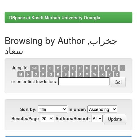
DSpace at Kasdi Merbah University Ouargla
Browsing by Author جخراب,
سعاد
Jump to:
0-9
A
B
C
D
E
F
G
H
I
J
K
L
M
N
O
P
Q
R
S
T
U
V
W
X
Y
Z
or enter first few letters:
Sort by:
In order:
Results/Page
Authors/Record: