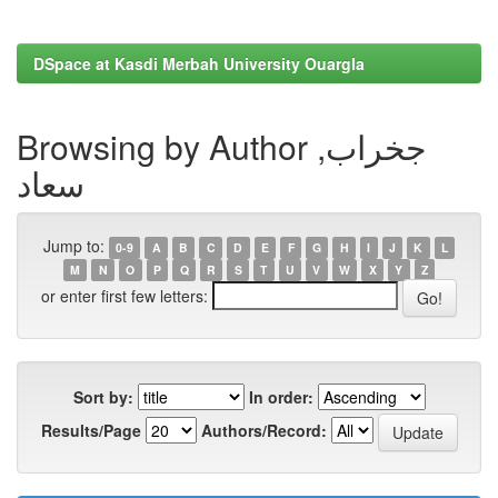
DSpace at Kasdi Merbah University Ouargla
Browsing by Author جخراب,
سعاد
Jump to:
0-9
A
B
C
D
E
F
G
H
I
J
K
L
M
N
O
P
Q
R
S
T
U
V
W
X
Y
Z
or enter first few letters:
Sort by:
In order:
Results/Page
Authors/Record: