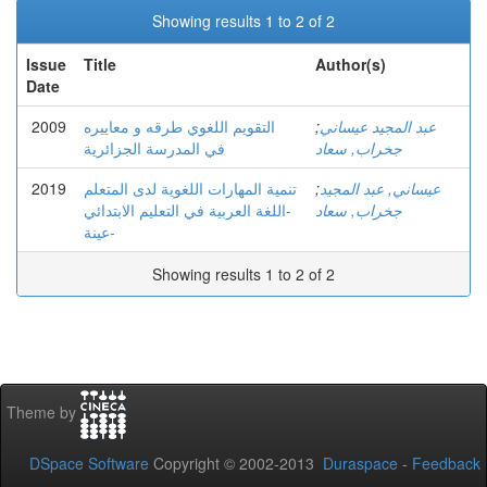
Showing results 1 to 2 of 2
Issue
Title
Author(s)
Date
2009
التقويم اللغوي طرقه و معاييره
;
عبد المجيد عيساني
جخراب, سعاد
في المدرسة الجزائرية
2019
تنمية المهارات اللغوية لدى المتعلم
;
عيساني, عبد المجيد
جخراب, سعاد
-اللغة العربية في التعليم الابتدائي
عينة-
Showing results 1 to 2 of 2
Theme by
DSpace Software
Copyright © 2002-2013
Duraspace
-
Feedback