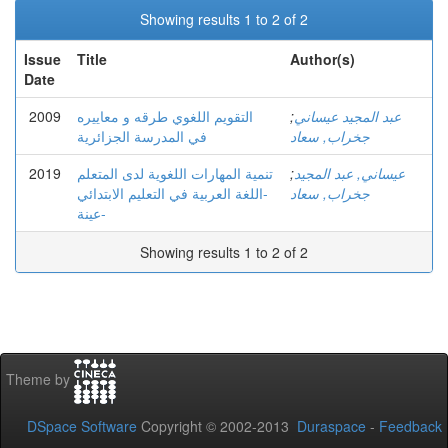
Showing results 1 to 2 of 2
Issue
Title
Author(s)
Date
2009
التقويم اللغوي طرقه و معاييره
;
عبد المجيد عيساني
جخراب, سعاد
في المدرسة الجزائرية
2019
تنمية المهارات اللغوية لدى المتعلم
;
عيساني, عبد المجيد
جخراب, سعاد
-اللغة العربية في التعليم الابتدائي
عينة-
Showing results 1 to 2 of 2
Theme by
DSpace Software
Copyright © 2002-2013
Duraspace
-
Feedback