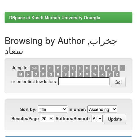
DSpace at Kasdi Merbah University Ouargla
Browsing by Author جخراب,
سعاد
Jump to:
0-9
A
B
C
D
E
F
G
H
I
J
K
L
M
N
O
P
Q
R
S
T
U
V
W
X
Y
Z
or enter first few letters:
Sort by:
In order:
Results/Page
Authors/Record: