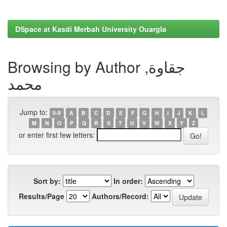
DSpace at Kasdi Merbah University Ouargla
Browsing by Author جقاوة,
محمد
Jump to:
0-9
A
B
C
D
E
F
G
H
I
J
K
L
M
N
O
P
Q
R
S
T
U
V
W
X
Y
Z
or enter first few letters:
Sort by:
In order:
Results/Page
Authors/Record: