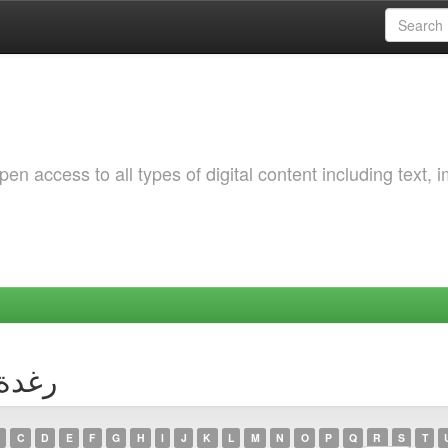
 access to all types of digital content including text, 
or رغدة, كوثر
C
D
E
F
G
H
I
J
K
L
M
N
O
P
Q
R
S
T