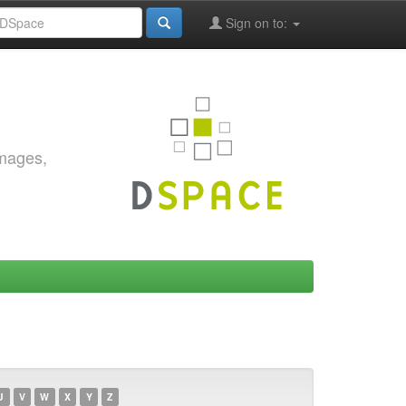
Sign on to:
images,
U
V
W
X
Y
Z