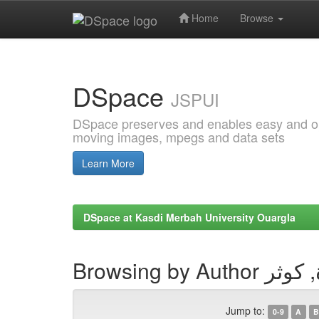
Home
Browse
Skip
navigation
DSpace
JSPUI
DSpace preserves and enables easy and open
moving images, mpegs and data sets
Learn More
DSpace at Kasdi Merbah University Ouargla
Browsing by Auth
Jump to:
0-9
A
B