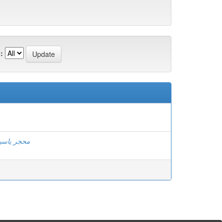
:
محجر ياسي