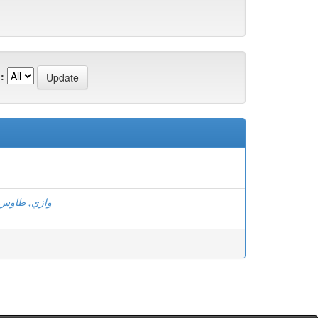
:
وازي, طاوس