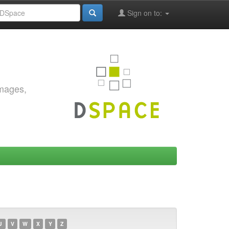
Sign on to:
images,
U
V
W
X
Y
Z