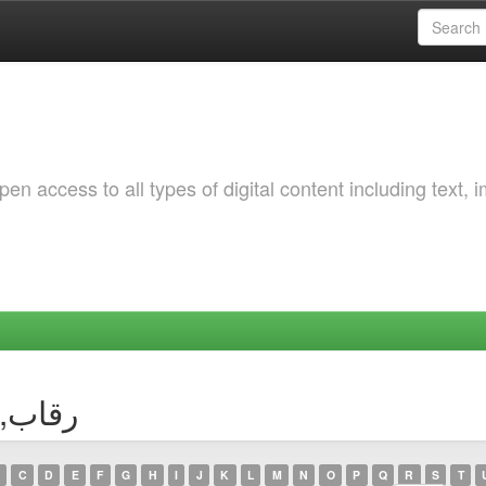
 access to all types of digital content including text, 
thor رقاب, سمية
C
D
E
F
G
H
I
J
K
L
M
N
O
P
Q
R
S
T