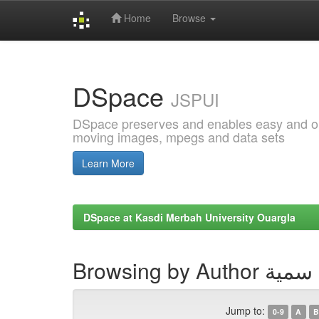
Home
Browse
Skip
navigation
DSpace
JSPUI
DSpace preserves and enables easy and open
moving images, mpegs and data sets
Learn More
DSpace at Kasdi Merbah University Ouargla
Browsing by Au
Jump to:
0-9
A
B