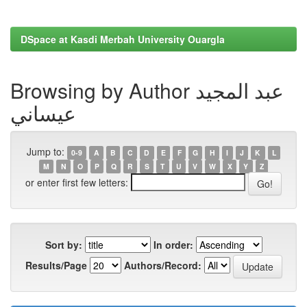
DSpace at Kasdi Merbah University Ouargla
Browsing by Author عبد المجيد
عيساني
Jump to:
0-9
A
B
C
D
E
F
G
H
I
J
K
L
M
N
O
P
Q
R
S
T
U
V
W
X
Y
Z
or enter first few letters:
Sort by:
In order:
Results/Page
Authors/Record: