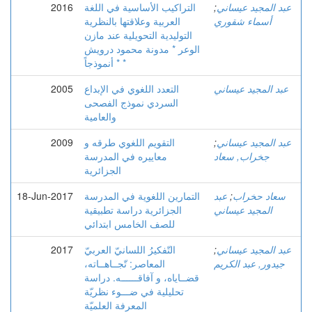
عبد المجيد عيساني
;
التراكيب الأساسية في اللغة
2016
أسماء شقوري
العربية وعلاقتها بالنظرية
التوليدية التحويلية عند مازن
الوعر * مدونة محمود درويش
* أنموذجاً *
عبد المجيد عيساني
التعدد اللغوي في الإبداع
2005
السردي نموذج الفصحى
والعامية
عبد المجيد عيساني
;
التقويم اللغوي طرقه و
2009
جخراب, سعاد
معاييره في المدرسة
الجزائرية
سعاد حخراب
;
عبد
التمارين اللغوية في المدرسة
18-Jun-2017
المجيد عيساني
الجزائرية دراسة تطبيقية
للصف الخامس ابتدائي
عبد المجيد عيساني
;
التّفكيرُ اللسانيّ العربيّ
2017
جيدور, عبد الكريم
المعاصر: تّجــاهــاته،
قضــاياه، و آفاقــــــه. دراسة
تحليلية في ضـــوء نظريّة
المعرفة العلميّة