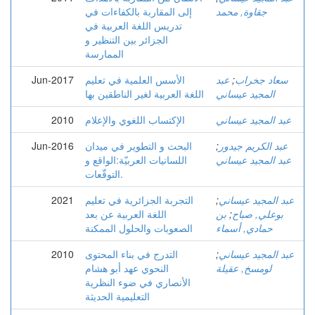
جقاوة, محمد
إلى المقاربة بالكفاءات في
تدريس اللغة العربية في
الجزائر بين التنظير و
الممارسة
سعاد جخراب
;
عبد
الأسس العلمية في تعليم
Jun-2017
المجيد عيساني
اللغة العربية لغير الناطقين بها
عبد المجيد عيساني
الإكتساب اللغوي والإعلام
2010
عبد الكريم جيدور
;
البحث و التطوير في ميدان
Jun-2016
عبد المجيد عيساني
اللسانيات العربيّة:الواقع و
التوقّعات.
عبد المجيد عيساني
;
التجربة الجزائرية في تعليم
2021
بوعلي, صباح
;
بن
اللغة العربية عن بعد
حمادي, أسماء
الصعوبات والحلول الممكنة
عبد المجيد عيساني
;
التدرج في بناء المحتوى
2010
لومسخ, عقيلة
النحوي عهد أبو هشام
الأنصاري في ضوء النظرية
التعليمية الحديثة