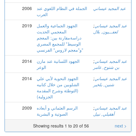
عبد المجيد عيساني
الجملة في النظام اللغوي عند
2006
العرب
عبد المجيد عيساني
;
الجهود الجماعية والعمل
2019
لعفـــيون, بلال
المعجمي الحديث
دراسةمقارنة بين: المعجم
الوسيط" للمجمع المصري
و"معجم لاروس" الفرنسي"
عبد المجيد عيساني
;
الجهود اللسانية عند مازن
2014
بن شتوح, عامر
الوعر
عبد المجيد عيساني
;
الجهود النحوية لأبي علي
2014
شنين, بلخير
الشلوبين من خلال كتابيه
(التوطئة وشرح المقدمة
الجزولية)
عبد المجيد عيساني
;
الرسم العثماني و أبعاده
2009
أهقيلي, نبيل
الصوتية و البشرية
Showing results 1 to 20 of 56
next >