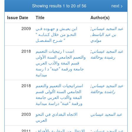
Showing results 1 to 20 of 56
next >
Issue Date
Title
Author(s)
عبد المجيد عيساني
;
ابن يعيـش و جهـوده فـي
2009
بن عبد الباسط,
النحـو من خلال كـتـابـه "
مولدي
شـرح المفـصـل "
عبد المجيد عيساني
;
است ا رتيجيات التعميم
2018
رشيدة بوخالفة
والتعمم الجامعي السنة الأولى
قسم المغة والأدب العربي
جامعة ورقمة *عينة* د ا رسة
ميدانية
عبد المجيد عيساني
;
استراتيجيات التعميم والتعمم
2018
راشدة بوخالفة
الجامعي السنة األولى قسم
المغة واألدب العربي جامعة
ورقمة *عينة* دراسة ميدانية
عبد المجيد عيساني
الاتجاه البغدادي في النحو
2003
العربي
عبد المجيد عيساني
;
الانتقال من المقاربة بالأهداف
2011