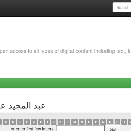
 access to all types of digital content including text, 
Browsing by Author عبد ال
C
D
E
F
G
H
I
J
K
L
M
N
O
P
Q
R
S
T
or enter first few letters: