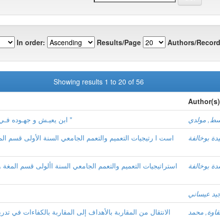
In order:
Results/Page
Authors/Record
Showing results 1 to 20 of 56
Author(s)
اسط, مولدي
ابن يعيـش و جهـوده فـي النحـو من خلال كـتـابـه " شـرح المفـصـل "
دة بوخالفة
است ا رتيجيات التعميم والتعمم الجامعي السنة الأولى قسم الم
دة بوخالفة
استراتيجيات التعميم والتعمم الجامعي السنة األولى قسم المغة 
جيد عيساني
اوة, محمد
الانتقال من المقاربة بالأهداف إلى المقاربة بالكفاءات في تدري