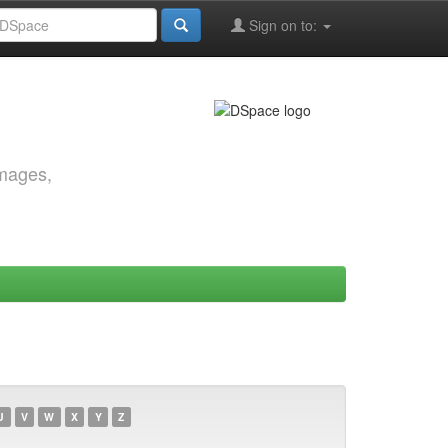
Sign on to:
images,
U
V
W
X
Y
Z