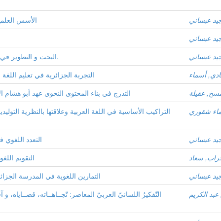
جيد عيساني
الأسس العلمية
جيد عيساني
جيد عيساني
البحث و التطوير في ميدان اللسانيات العربيّة:الواقع و التوقّعات.
دي, أسماء
التجربة الجزائرية في تعليم اللغة
سخ, عقيلة
التدرج في بناء المحتوى النحوي عهد أبو هشام ال
اء شقوري
التراكيب الأساسية في اللغة العربية وعلاقتها بالنظرية التوليد
جيد عيساني
التعدد اللغوي 
اب, سعاد
التقويم اللغ
جيد عيساني
التمارين اللغوية في المدرسة الجزا
عبد الكريم
التّفكيرُ اللسانيّ العربيّ المعاصر: تّجــاهــاته، قضــاياه، و