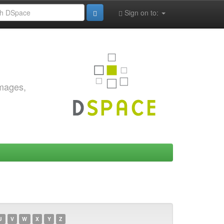
Sign on to:
images,
U
V
W
X
Y
Z