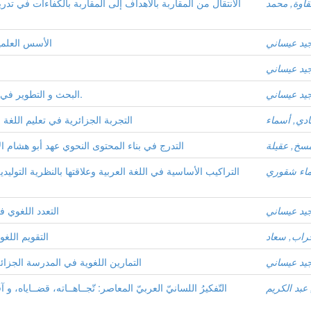
اوة, محمد
الانتقال من المقاربة بالأهداف إلى المقاربة بالكفاءات في تدري
جيد عيساني
الأسس العلمية
جيد عيساني
جيد عيساني
البحث و التطوير في ميدان اللسانيات العربيّة:الواقع و التوقّعات.
دي, أسماء
التجربة الجزائرية في تعليم اللغة
سخ, عقيلة
التدرج في بناء المحتوى النحوي عهد أبو هشام ال
اء شقوري
التراكيب الأساسية في اللغة العربية وعلاقتها بالنظرية التوليد
جيد عيساني
التعدد اللغوي 
اب, سعاد
التقويم اللغ
جيد عيساني
التمارين اللغوية في المدرسة الجزا
عبد الكريم
التّفكيرُ اللسانيّ العربيّ المعاصر: تّجــاهــاته، قضــاياه، و