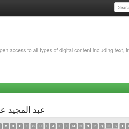
 access to all types of digital content including text, 
Browsing by Author عبد ال
C
D
E
F
G
H
I
J
K
L
M
N
O
P
Q
R
S
T