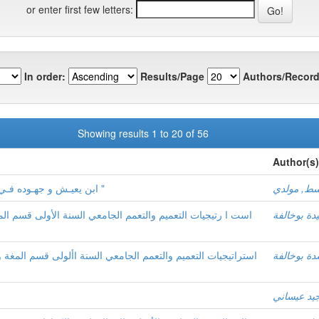
or enter first few letters:
In order:
Results/Page
Authors/Record
Showing results 1 to 20 of 56
Author(s)
اسط, مولدي
ابن يعيـش و جهـوده فـي النحـو من خلال كـتـابـه " شـرح المفـصـل "
دة بوخالفة
است ا رتيجيات التعميم والتعمم الجامعي السنة الأولى قسم الم
دة بوخالفة
استراتيجيات التعميم والتعمم الجامعي السنة األولى قسم المغة 
جيد عيساني