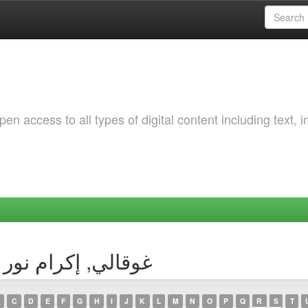
 access to all types of digital content including text, 
y Author غوقالي, إكرام نور جيهان
C
D
E
F
G
H
I
J
K
L
M
N
O
P
Q
R
S
T