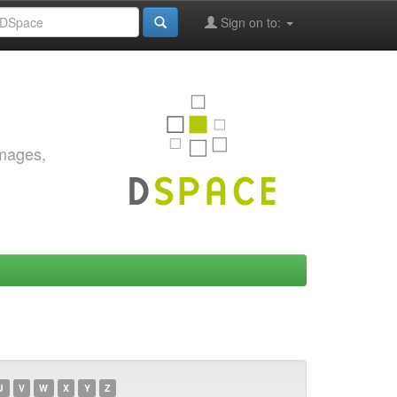
Sign on to:
images,
U
V
W
X
Y
Z