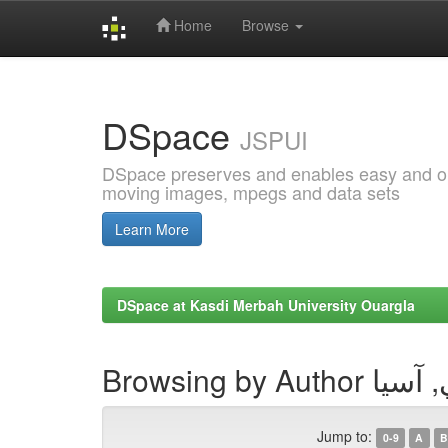
Home
Browse
Skip
navigation
DSpace
JSPUI
DSpace preserves and enables easy and open
moving images, mpegs and data sets
Learn More
DSpace at Kasdi Merbah University Ouargla
Browsing by Auth
Jump to:
0-9
A
B