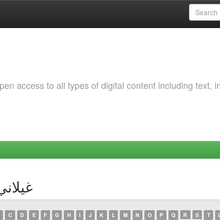
 access to all types of digital content including text, 
or غيلاني, آسيا
C
D
E
F
G
H
I
J
K
L
M
N
O
P
Q
R
S
T