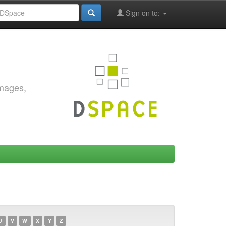
Sign on to:
images,
U
V
W
X
Y
Z