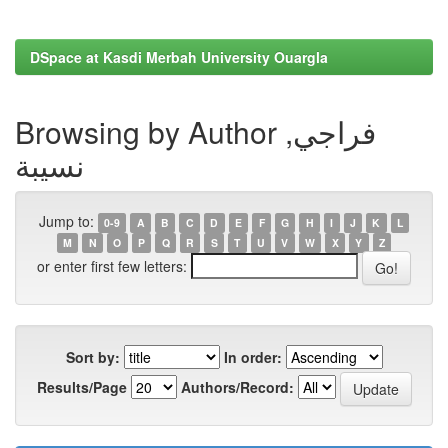
DSpace at Kasdi Merbah University Ouargla
Browsing by Author فراجي,
نسيبة
Jump to:
0-9
A
B
C
D
E
F
G
H
I
J
K
L
M
N
O
P
Q
R
S
T
U
V
W
X
Y
Z
or enter first few letters:
Sort by:
In order:
Results/Page
Authors/Record: