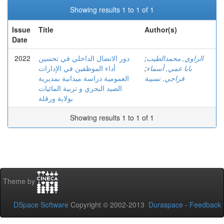
Showing results 1 to 1 of 1
Issue
Title
Author(s)
Date
2022
دور الاتصال الداخلي في تحسين
;
الزاوي, محمدالطيب
أداء الموظفين في الإدارات
;
بابا عمي, أسماء
فراجي, نسيبة
العمومية دراسة ميدانية بمديرية
الصيد البحري و تربية المائيات
بولاية ورقلة
Showing results 1 to 1 of 1
Theme by
DSpace Software
Copyright © 2002-2013
Duraspace
-
Feedback