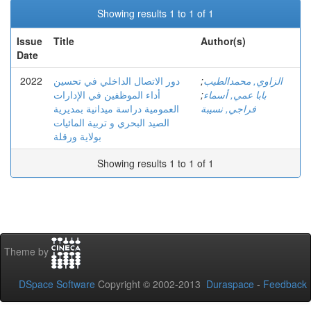
Showing results 1 to 1 of 1
Issue
Title
Author(s)
Date
2022
دور الاتصال الداخلي في تحسين
;
الزاوي, محمدالطيب
أداء الموظفين في الإدارات
;
بابا عمي, أسماء
فراجي, نسيبة
العمومية دراسة ميدانية بمديرية
الصيد البحري و تربية المائيات
بولاية ورقلة
Showing results 1 to 1 of 1
Theme by
DSpace Software
Copyright © 2002-2013
Duraspace
-
Feedback