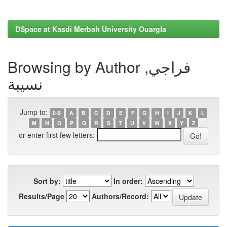
DSpace at Kasdi Merbah University Ouargla
Browsing by Author فراجي,
نسيبة
Jump to:
0-9
A
B
C
D
E
F
G
H
I
J
K
L
M
N
O
P
Q
R
S
T
U
V
W
X
Y
Z
or enter first few letters:
Sort by:
In order:
Results/Page
Authors/Record: