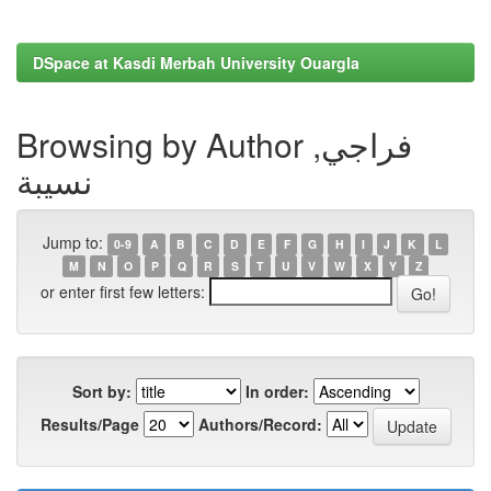
DSpace at Kasdi Merbah University Ouargla
Browsing by Author فراجي,
نسيبة
Jump to:
0-9
A
B
C
D
E
F
G
H
I
J
K
L
M
N
O
P
Q
R
S
T
U
V
W
X
Y
Z
or enter first few letters:
Sort by:
In order:
Results/Page
Authors/Record: