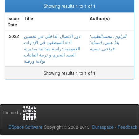
Showing results 1 to 1 of 1
Issue
Title
Author(s)
Date
2022
دور الاتصال الداخلي في تحسين
;
الزاوي, محمدالطيب
أداء الموظفين في الإدارات
;
بابا عمي, أسماء
فراجي, نسيبة
العمومية دراسة ميدانية بمديرية
الصيد البحري و تربية المائيات
بولاية ورقلة
Showing results 1 to 1 of 1
Theme by
DSpace Software
Copyright © 2002-2013
Duraspace
-
Feedback