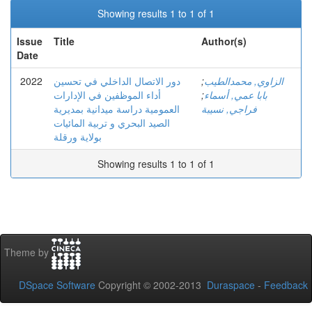
Showing results 1 to 1 of 1
Issue
Title
Author(s)
Date
2022
دور الاتصال الداخلي في تحسين
;
الزاوي, محمدالطيب
أداء الموظفين في الإدارات
;
بابا عمي, أسماء
فراجي, نسيبة
العمومية دراسة ميدانية بمديرية
الصيد البحري و تربية المائيات
بولاية ورقلة
Showing results 1 to 1 of 1
Theme by
DSpace Software
Copyright © 2002-2013
Duraspace
-
Feedback