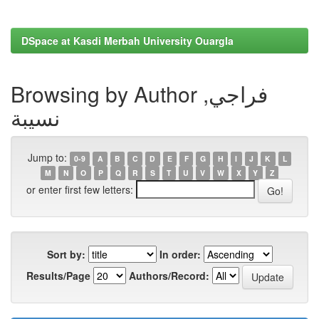
DSpace at Kasdi Merbah University Ouargla
Browsing by Author فراجي,
نسيبة
Jump to:
0-9
A
B
C
D
E
F
G
H
I
J
K
L
M
N
O
P
Q
R
S
T
U
V
W
X
Y
Z
or enter first few letters:
Sort by:
In order:
Results/Page
Authors/Record: