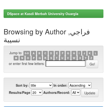
DSpace at Kasdi Merbah University Ouargla
Browsing by Author فراجي,
نسيبة
Jump to:
0-9
A
B
C
D
E
F
G
H
I
J
K
L
M
N
O
P
Q
R
S
T
U
V
W
X
Y
Z
or enter first few letters:
Sort by:
In order:
Results/Page
Authors/Record: