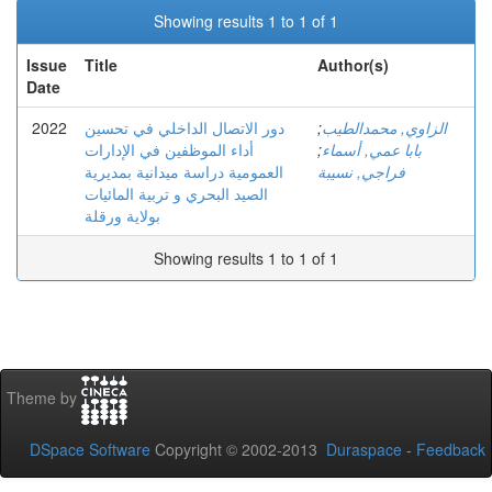
Showing results 1 to 1 of 1
Issue
Title
Author(s)
Date
2022
دور الاتصال الداخلي في تحسين
;
الزاوي, محمدالطيب
أداء الموظفين في الإدارات
;
بابا عمي, أسماء
فراجي, نسيبة
العمومية دراسة ميدانية بمديرية
الصيد البحري و تربية المائيات
بولاية ورقلة
Showing results 1 to 1 of 1
Theme by
DSpace Software
Copyright © 2002-2013
Duraspace
-
Feedback