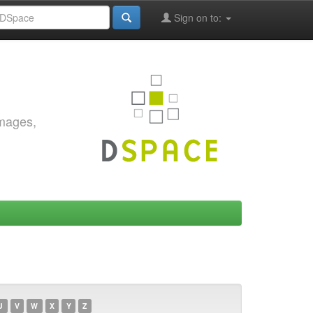
Sign on to:
images,
U
V
W
X
Y
Z