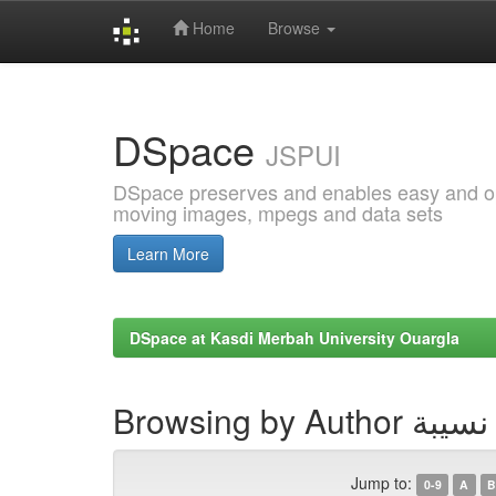
Home
Browse
Skip
navigation
DSpace
JSPUI
DSpace preserves and enables easy and open
moving images, mpegs and data sets
Learn More
DSpace at Kasdi Merbah University Ouargla
Browsing by Au
Jump to:
0-9
A
B