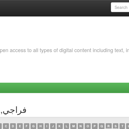
 access to all types of digital content including text, 
thor فراجي, نسيبة
C
D
E
F
G
H
I
J
K
L
M
N
O
P
Q
R
S
T