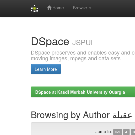
Home
Browse
Skip
navigation
DSpace
JSPUI
DSpace preserves and enables easy and open
moving images, mpegs and data sets
Learn More
DSpace at Kasdi Merbah University Ouargla
Browsing by A
Jump to:
0-9
A
B