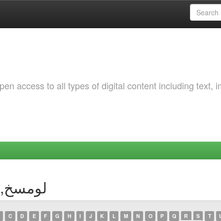
 access to all types of digital content including text, 
uthor لومسخ, عقيلة
C
D
E
F
G
H
I
J
K
L
M
N
O
P
Q
R
S
T