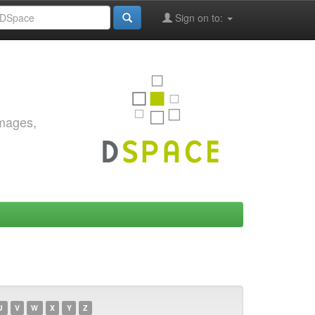
Sign on to:
images,
U
V
W
X
Y
Z