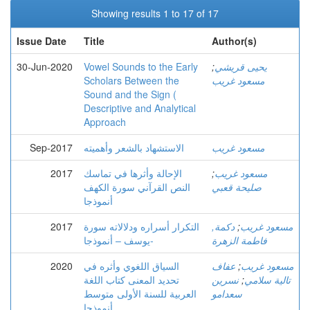
Showing results 1 to 17 of 17
Issue Date
Title
Author(s)
يحيى قريشي
;
Vowel Sounds to the Early
30-Jun-2020
مسعود غريب
Scholars Between the
Sound and the Sign (
Descriptive and Analytical
Approach
مسعود غريب
الاستشهاد بالشعر وأهميته
Sep-2017
مسعود غريب
;
الإحالة وأثرها في تماسك
2017
صليحة قعبي
النص القرآني سورة الكهف
أنموذجا
مسعود غريب
;
دكمة,
التكرار أسراره ودلالاته سورة
2017
فاطمة الزهرة
يوسف – أنموذجا-
مسعود غريب
;
عفاف
السياق اللغوي وأثره في
2020
تالية سلامي
;
نسرين
تحديد المعنى كتاب اللغة
سعدامو
العربية للسنة الأولى متوسط
أنموذجا