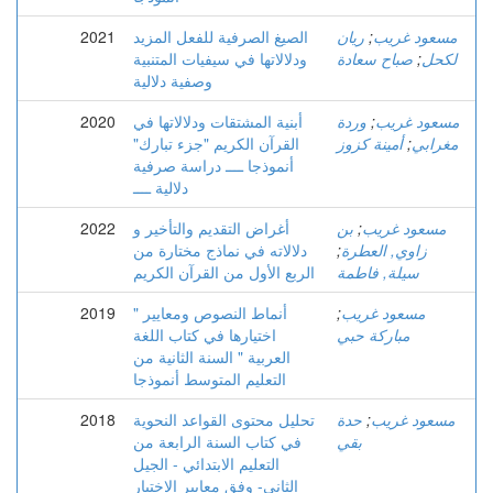
مسعود غريب
;
ريان
الصيغ الصرفية للفعل المزيد
2021
لكحل
;
صباح سعادة
ودلالاتها في سيفيات المتنبية
وصفية دلالية
مسعود غريب
;
وردة
أبنية المشتقات ودلالاتها في
2020
مغرابي
;
أمينة كزوز
القرآن الكريم "جزء تبارك"
أنموذجا ــــ دراسة صرفية
دلالية ــــ
مسعود غريب
;
بن
أغراض التقديم والتأخير و
2022
زاوي, العطرة
;
دلالاته في نماذج مختارة من
سيلة, فاطمة
الربع الأول من القرآن الكريم
مسعود غريب
;
" أنماط النصوص ومعايير
2019
مباركة حبي
اختيارها في كتاب اللغة
العربية " السنة الثانية من
التعليم المتوسط أنموذجا
مسعود غريب
;
حدة
تحليل محتوى القواعد النحوية
2018
بقي
في كتاب السنة الرابعة من
التعليم الابتدائي - الجيل
الثاني- وفق معايير الاختيار