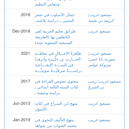
ومعايير التنظيم
مسعود غريب
;
جمال الأسلوب في شعر
2018
كريمة بن نعمية
المتنبي ــ دراسة بلاغيةــ
مسعود غريب
طرائق تعليم العربية لغير
Dec-2018
الناطقين بها (الطريقة
السمعية الشفوية عينة)
مسعود غريب
;
ظاهرةُ الإعـــلالِ في معلقَــةِ
2021
صورية بابا عمي
;
الحـــارثِ بن حلّــِزة وأثرهــا
مبروكة عوامر
في البِنيــَــة الإيقــــاعية
دراســــةٌ صرفيَّـــةٌ صوتيـَّـــة
مسعود غريب
;
زينب
محتوى نصوص القراءة في
2017
بن الشرع
كتاب السنة الثالثة ابتدائي ـ
دراسة وصفية ـ
مسعود غريب
منهج ابن السراج في كتابه
Jun-2013
الأصول
مسعود غريب
منهج التأليف النحوي في
Jan-2019
معتمد الصواب من شواهد