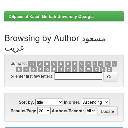
DSpace at Kasdi Merbah University Ouargla
Browsing by Author مسعود
غريب
Jump to:
0-9
A
B
C
D
E
F
G
H
I
J
K
L
M
N
O
P
Q
R
S
T
U
V
W
X
Y
Z
or enter first few letters:
Sort by:
In order:
Results/Page
Authors/Record: