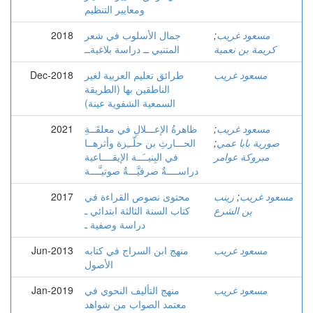
ومعايير التنظيم
مسعود غريب
;
جمال الأسلوب في شعر
2018
كريمة بن نعمية
المتنبي ــ دراسة بلاغيةــ
مسعود غريب
طرائق تعليم العربية لغير
Dec-2018
الناطقين بها (الطريقة
السمعية الشفوية عينة)
مسعود غريب
;
ظاهرةُ الإعـــلالِ في معلقَــةِ
2021
صورية بابا عمي
;
الحـــارثِ بن حلّــِزة وأثرهــا
مبروكة عوامر
في البِنيــَــة الإيقــــاعية
دراســــةٌ صرفيَّـــةٌ صوتيـَّـــة
مسعود غريب
;
زينب
محتوى نصوص القراءة في
2017
بن الشرع
كتاب السنة الثالثة ابتدائي ـ
دراسة وصفية ـ
مسعود غريب
منهج ابن السراج في كتابه
Jun-2013
الأصول
مسعود غريب
منهج التأليف النحوي في
Jan-2019
معتمد الصواب من شواهد