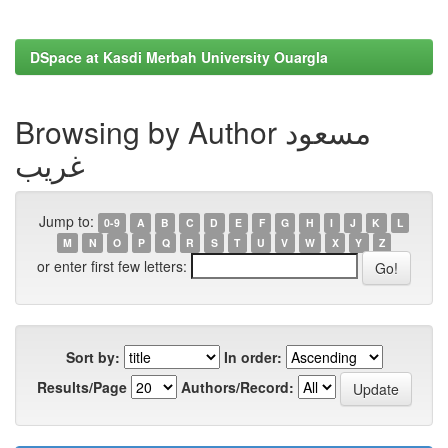
DSpace at Kasdi Merbah University Ouargla
Browsing by Author مسعود
غريب
Jump to:
0-9
A
B
C
D
E
F
G
H
I
J
K
L
M
N
O
P
Q
R
S
T
U
V
W
X
Y
Z
or enter first few letters:
Sort by:
In order:
Results/Page
Authors/Record: