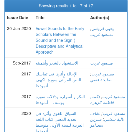
Showing results 1 to 17 of 17
Issue Date
Title
Author(s)
يحيى قريشي
;
Vowel Sounds to the Early
30-Jun-2020
مسعود غريب
Scholars Between the
Sound and the Sign (
Descriptive and Analytical
Approach
مسعود غريب
الاستشهاد بالشعر وأهميته
Sep-2017
مسعود غريب
;
الإحالة وأثرها في تماسك
2017
صليحة قعبي
النص القرآني سورة الكهف
أنموذجا
مسعود غريب
;
دكمة,
التكرار أسراره ودلالاته سورة
2017
فاطمة الزهرة
يوسف – أنموذجا-
مسعود غريب
;
عفاف
السياق اللغوي وأثره في
2020
تالية سلامي
;
نسرين
تحديد المعنى كتاب اللغة
سعدامو
العربية للسنة الأولى متوسط
أنموذجا