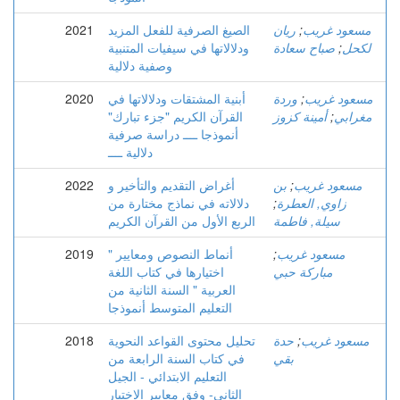
مسعود غريب
;
ريان
الصيغ الصرفية للفعل المزيد
2021
لكحل
;
صباح سعادة
ودلالاتها في سيفيات المتنبية
وصفية دلالية
مسعود غريب
;
وردة
أبنية المشتقات ودلالاتها في
2020
مغرابي
;
أمينة كزوز
القرآن الكريم "جزء تبارك"
أنموذجا ــــ دراسة صرفية
دلالية ــــ
مسعود غريب
;
بن
أغراض التقديم والتأخير و
2022
زاوي, العطرة
;
دلالاته في نماذج مختارة من
سيلة, فاطمة
الربع الأول من القرآن الكريم
مسعود غريب
;
" أنماط النصوص ومعايير
2019
مباركة حبي
اختيارها في كتاب اللغة
العربية " السنة الثانية من
التعليم المتوسط أنموذجا
مسعود غريب
;
حدة
تحليل محتوى القواعد النحوية
2018
بقي
في كتاب السنة الرابعة من
التعليم الابتدائي - الجيل
الثاني- وفق معايير الاختيار