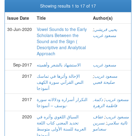
Showing results 1 to 17 of 17
Issue Date
Title
Author(s)
يحيى قريشي
;
Vowel Sounds to the Early
30-Jun-2020
مسعود غريب
Scholars Between the
Sound and the Sign (
Descriptive and Analytical
Approach
مسعود غريب
الاستشهاد بالشعر وأهميته
Sep-2017
مسعود غريب
;
الإحالة وأثرها في تماسك
2017
صليحة قعبي
النص القرآني سورة الكهف
أنموذجا
مسعود غريب
;
دكمة,
التكرار أسراره ودلالاته سورة
2017
فاطمة الزهرة
يوسف – أنموذجا-
مسعود غريب
;
عفاف
السياق اللغوي وأثره في
2020
تالية سلامي
;
نسرين
تحديد المعنى كتاب اللغة
سعدامو
العربية للسنة الأولى متوسط
أنموذجا