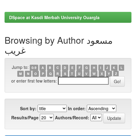
DSpace at Kasdi Merbah University Ouargla
Browsing by Author مسعود
غريب
Jump to:
0-9
A
B
C
D
E
F
G
H
I
J
K
L
M
N
O
P
Q
R
S
T
U
V
W
X
Y
Z
or enter first few letters:
Sort by:
In order:
Results/Page
Authors/Record: