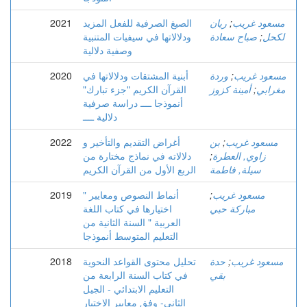
مسعود غريب
;
ريان
الصيغ الصرفية للفعل المزيد
2021
لكحل
;
صباح سعادة
ودلالاتها في سيفيات المتنبية
وصفية دلالية
مسعود غريب
;
وردة
أبنية المشتقات ودلالاتها في
2020
مغرابي
;
أمينة كزوز
القرآن الكريم "جزء تبارك"
أنموذجا ــــ دراسة صرفية
دلالية ــــ
مسعود غريب
;
بن
أغراض التقديم والتأخير و
2022
زاوي, العطرة
;
دلالاته في نماذج مختارة من
سيلة, فاطمة
الربع الأول من القرآن الكريم
مسعود غريب
;
" أنماط النصوص ومعايير
2019
مباركة حبي
اختيارها في كتاب اللغة
العربية " السنة الثانية من
التعليم المتوسط أنموذجا
مسعود غريب
;
حدة
تحليل محتوى القواعد النحوية
2018
بقي
في كتاب السنة الرابعة من
التعليم الابتدائي - الجيل
الثاني- وفق معايير الاختيار