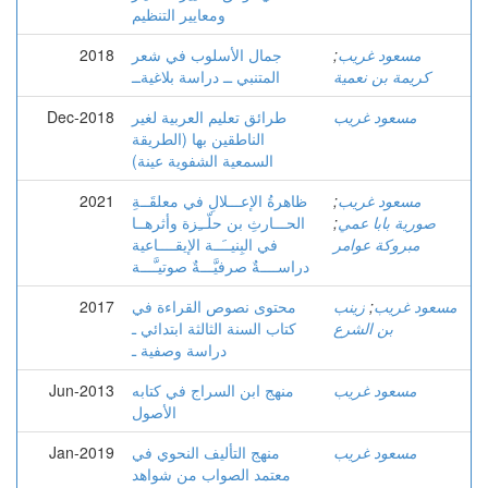
ومعايير التنظيم
مسعود غريب
;
جمال الأسلوب في شعر
2018
كريمة بن نعمية
المتنبي ــ دراسة بلاغيةــ
مسعود غريب
طرائق تعليم العربية لغير
Dec-2018
الناطقين بها (الطريقة
السمعية الشفوية عينة)
مسعود غريب
;
ظاهرةُ الإعـــلالِ في معلقَــةِ
2021
صورية بابا عمي
;
الحـــارثِ بن حلّــِزة وأثرهــا
مبروكة عوامر
في البِنيــَــة الإيقــــاعية
دراســــةٌ صرفيَّـــةٌ صوتيـَّـــة
مسعود غريب
;
زينب
محتوى نصوص القراءة في
2017
بن الشرع
كتاب السنة الثالثة ابتدائي ـ
دراسة وصفية ـ
مسعود غريب
منهج ابن السراج في كتابه
Jun-2013
الأصول
مسعود غريب
منهج التأليف النحوي في
Jan-2019
معتمد الصواب من شواهد