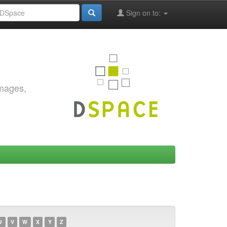
Sign on to:
images,
U
V
W
X
Y
Z