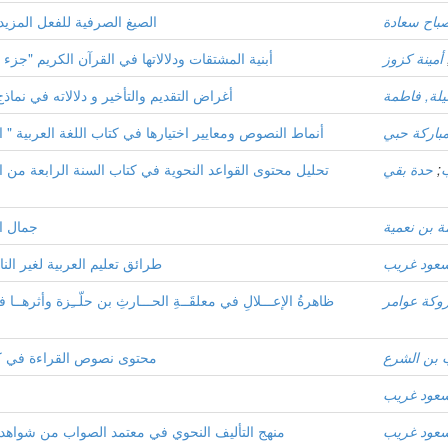
باح سعادة
الصيغ الصرفية للفعل المزيد 
أمينة كزوز
أبنية المشتقات ودلالاتها في القرآن الكريم "جزء ت
لة, فاطمة
أغراض التقديم والتأخير و دلالاته في نماذ
باركة حبي
" أنماط النصوص ومعايير اختيارها في كتاب اللغة العربية " ا
;
حدة بقي
تحليل محتوى القواعد النحوية في كتاب السنة الرابعة من التع
ة بن نعمية
جمال ال
عود غريب
طرائق تعليم العربية لغير الن
وكة عوامر
ظاهرةُ الإعـــلالِ في معلقَــةِ الحـــارثِ بن حلّــِزة وأثرهــا في ا
 بن الشرع
محتوى نصوص القراءة في كتاب
عود غريب
عود غريب
منهج التأليف النحوي في معتمد الصواب من شواه