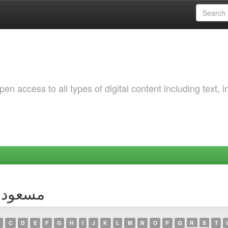
 access to all types of digital content including text, 
owsing by Author
C
D
E
F
G
H
I
J
K
L
M
N
O
P
Q
R
S
T