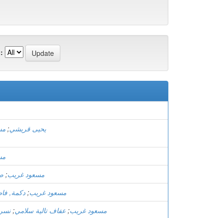
:
يحيى قريشي
;
مس
مس
مسعود غريب
;
ص
مسعود غريب
;
دكمة, فا
مسعود غريب
;
عفاف تالية سلامي
;
نسري