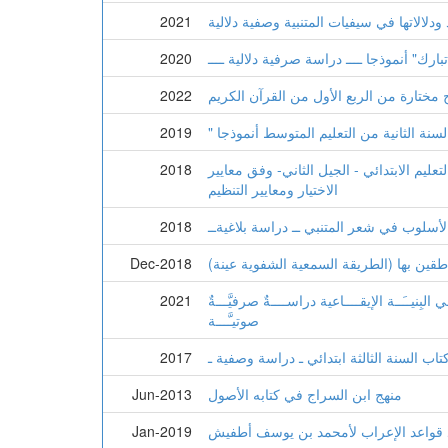
ودلالاتها في سيفيات المتنبية وصفية دلالية
2021
بارك" أنموذجا ــــ دراسة صرفية دلالية ــــ
2020
ج مختارة من الربع الأول من القرآن الكريم
2022
لسنة الثانية من التعليم المتوسط أنموذجا
2019
ليم الابتدائي - الجيل الثاني- وفق معايير
2018
الاختيار ومعايير التنظيم
أسلوب في شعر المتنبي ــ دراسة بلاغيةــ
2018
اطقين بها (الطريقة السمعية الشفوية عينة)
Dec-2018
لبِنيــَــة الإيقــــاعية دراســــةٌ صرفيَّـــةٌ
2021
صوتيـَّـــة
 السنة الثالثة ابتدائي ـ دراسة وصفية ـ
2017
منهج ابن السراج في كتابه الأصول
Jun-2013
د قواعد الإعراب لأمحمد بن يوسف أطفيش
Jan-2019