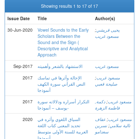
Showing results 1 to 17 of 17
Issue Date
Title
Author(s)
يحيى قريشي
;
Vowel Sounds to the Early
30-Jun-2020
مسعود غريب
Scholars Between the
Sound and the Sign (
Descriptive and Analytical
Approach
مسعود غريب
الاستشهاد بالشعر وأهميته
Sep-2017
مسعود غريب
;
الإحالة وأثرها في تماسك
2017
صليحة قعبي
النص القرآني سورة الكهف
أنموذجا
مسعود غريب
;
دكمة,
التكرار أسراره ودلالاته سورة
2017
فاطمة الزهرة
يوسف – أنموذجا-
مسعود غريب
;
عفاف
السياق اللغوي وأثره في
2020
تالية سلامي
;
نسرين
تحديد المعنى كتاب اللغة
سعدامو
العربية للسنة الأولى متوسط
أنموذجا