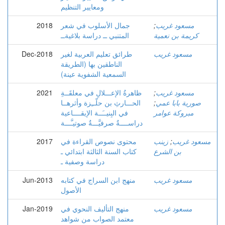
ومعايير التنظيم
مسعود غريب
;
جمال الأسلوب في شعر
2018
كريمة بن نعمية
المتنبي ــ دراسة بلاغيةــ
مسعود غريب
طرائق تعليم العربية لغير
Dec-2018
الناطقين بها (الطريقة
السمعية الشفوية عينة)
مسعود غريب
;
ظاهرةُ الإعـــلالِ في معلقَــةِ
2021
صورية بابا عمي
;
الحـــارثِ بن حلّــِزة وأثرهــا
مبروكة عوامر
في البِنيــَــة الإيقــــاعية
دراســــةٌ صرفيَّـــةٌ صوتيـَّـــة
مسعود غريب
;
زينب
محتوى نصوص القراءة في
2017
بن الشرع
كتاب السنة الثالثة ابتدائي ـ
دراسة وصفية ـ
مسعود غريب
منهج ابن السراج في كتابه
Jun-2013
الأصول
مسعود غريب
منهج التأليف النحوي في
Jan-2019
معتمد الصواب من شواهد