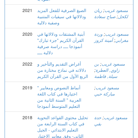
مسعود غريب
;
ريان
الصيغ الصرفية للفعل المزيد
2021
لكحل
;
صباح سعادة
ودلالاتها في سيفيات المتنبية
وصفية دلالية
مسعود غريب
;
وردة
أبنية المشتقات ودلالاتها في
2020
مغرابي
;
أمينة كزوز
القرآن الكريم "جزء تبارك"
أنموذجا ــــ دراسة صرفية
دلالية ــــ
مسعود غريب
;
بن
أغراض التقديم والتأخير و
2022
زاوي, العطرة
;
دلالاته في نماذج مختارة من
سيلة, فاطمة
الربع الأول من القرآن الكريم
مسعود غريب
;
" أنماط النصوص ومعايير
2019
مباركة حبي
اختيارها في كتاب اللغة
العربية " السنة الثانية من
التعليم المتوسط أنموذجا
مسعود غريب
;
حدة
تحليل محتوى القواعد النحوية
2018
بقي
في كتاب السنة الرابعة من
التعليم الابتدائي - الجيل
الثاني- وفق معايير الاختيار