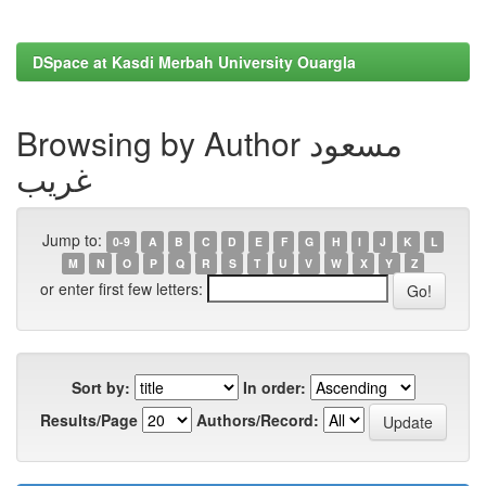
DSpace at Kasdi Merbah University Ouargla
Browsing by Author مسعود
غريب
Jump to:
0-9
A
B
C
D
E
F
G
H
I
J
K
L
M
N
O
P
Q
R
S
T
U
V
W
X
Y
Z
or enter first few letters:
Sort by:
In order:
Results/Page
Authors/Record: