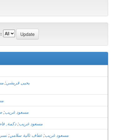
:
يحيى قريشي
;
مس
مس
مسعود غريب
;
ص
مسعود غريب
;
دكمة, فا
مسعود غريب
;
عفاف تالية سلامي
;
نسري