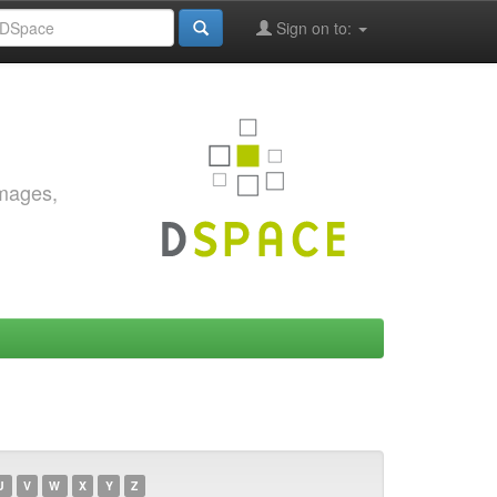
Sign on to:
images,
U
V
W
X
Y
Z