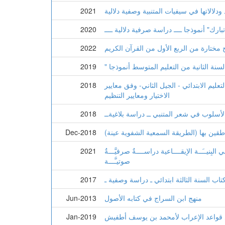
ودلالاتها في سيفيات المتنبية وصفية دلالية
2021
بارك" أنموذجا ــــ دراسة صرفية دلالية ــــ
2020
ج مختارة من الربع الأول من القرآن الكريم
2022
لسنة الثانية من التعليم المتوسط أنموذجا
2019
ليم الابتدائي - الجيل الثاني- وفق معايير
2018
الاختيار ومعايير التنظيم
أسلوب في شعر المتنبي ــ دراسة بلاغيةــ
2018
اطقين بها (الطريقة السمعية الشفوية عينة)
Dec-2018
لبِنيــَــة الإيقــــاعية دراســــةٌ صرفيَّـــةٌ
2021
صوتيـَّـــة
 السنة الثالثة ابتدائي ـ دراسة وصفية ـ
2017
منهج ابن السراج في كتابه الأصول
Jun-2013
د قواعد الإعراب لأمحمد بن يوسف أطفيش
Jan-2019