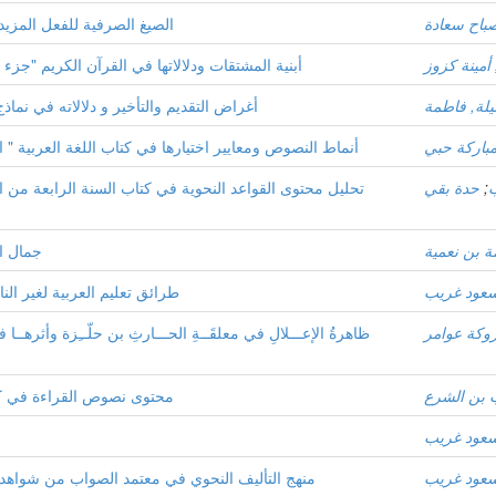
باح سعادة
الصيغ الصرفية للفعل المزيد 
أمينة كزوز
أبنية المشتقات ودلالاتها في القرآن الكريم "جزء ت
لة, فاطمة
أغراض التقديم والتأخير و دلالاته في نماذ
باركة حبي
" أنماط النصوص ومعايير اختيارها في كتاب اللغة العربية " ا
;
حدة بقي
تحليل محتوى القواعد النحوية في كتاب السنة الرابعة من التع
ة بن نعمية
جمال ال
عود غريب
طرائق تعليم العربية لغير الن
وكة عوامر
ظاهرةُ الإعـــلالِ في معلقَــةِ الحـــارثِ بن حلّــِزة وأثرهــا في ا
 بن الشرع
محتوى نصوص القراءة في كتاب
عود غريب
عود غريب
منهج التأليف النحوي في معتمد الصواب من شواه