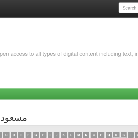
 access to all types of digital content including text, 
owsing by Author
C
D
E
F
G
H
I
J
K
L
M
N
O
P
Q
R
S
T