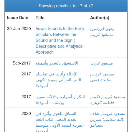
Showing results 1 to 17 of 17
Issue Date
Title
Author(s)
يحيى قريشي
;
Vowel Sounds to the Early
30-Jun-2020
مسعود غريب
Scholars Between the
Sound and the Sign (
Descriptive and Analytical
Approach
مسعود غريب
الاستشهاد بالشعر وأهميته
Sep-2017
مسعود غريب
;
الإحالة وأثرها في تماسك
2017
صليحة قعبي
النص القرآني سورة الكهف
أنموذجا
مسعود غريب
;
دكمة,
التكرار أسراره ودلالاته سورة
2017
فاطمة الزهرة
يوسف – أنموذجا-
مسعود غريب
;
عفاف
السياق اللغوي وأثره في
2020
تالية سلامي
;
نسرين
تحديد المعنى كتاب اللغة
سعدامو
العربية للسنة الأولى متوسط
أنموذجا