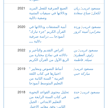
مسعود غريب
;
ريان
الصيغ الصرفية للفعل المزيد
2021
لكحل
;
صباح سعادة
ودلالاتها في سيفيات المتنبية
وصفية دلالية
مسعود غريب
;
وردة
أبنية المشتقات ودلالاتها في
2020
مغرابي
;
أمينة كزوز
القرآن الكريم "جزء تبارك"
أنموذجا ــــ دراسة صرفية
دلالية ــــ
مسعود غريب
;
بن
أغراض التقديم والتأخير و
2022
زاوي, العطرة
;
دلالاته في نماذج مختارة من
سيلة, فاطمة
الربع الأول من القرآن الكريم
مسعود غريب
;
" أنماط النصوص ومعايير
2019
مباركة حبي
اختيارها في كتاب اللغة
العربية " السنة الثانية من
التعليم المتوسط أنموذجا
مسعود غريب
;
حدة
تحليل محتوى القواعد النحوية
2018
بقي
في كتاب السنة الرابعة من
التعليم الابتدائي - الجيل
الثاني- وفق معايير الاختيار