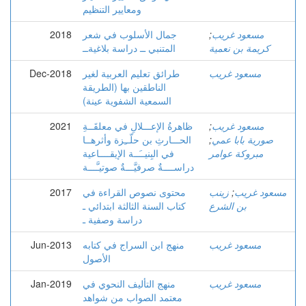
ومعايير التنظيم
مسعود غريب
;
جمال الأسلوب في شعر
2018
كريمة بن نعمية
المتنبي ــ دراسة بلاغيةــ
مسعود غريب
طرائق تعليم العربية لغير
Dec-2018
الناطقين بها (الطريقة
السمعية الشفوية عينة)
مسعود غريب
;
ظاهرةُ الإعـــلالِ في معلقَــةِ
2021
صورية بابا عمي
;
الحـــارثِ بن حلّــِزة وأثرهــا
مبروكة عوامر
في البِنيــَــة الإيقــــاعية
دراســــةٌ صرفيَّـــةٌ صوتيـَّـــة
مسعود غريب
;
زينب
محتوى نصوص القراءة في
2017
بن الشرع
كتاب السنة الثالثة ابتدائي ـ
دراسة وصفية ـ
مسعود غريب
منهج ابن السراج في كتابه
Jun-2013
الأصول
مسعود غريب
منهج التأليف النحوي في
Jan-2019
معتمد الصواب من شواهد