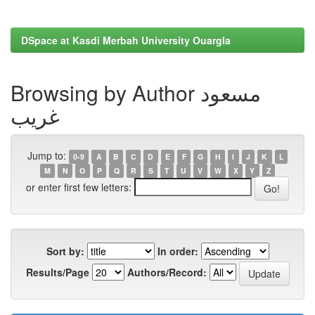
DSpace at Kasdi Merbah University Ouargla
Browsing by Author مسعود
غريب
Jump to:
0-9
A
B
C
D
E
F
G
H
I
J
K
L
M
N
O
P
Q
R
S
T
U
V
W
X
Y
Z
or enter first few letters:
Sort by:
In order:
Results/Page
Authors/Record: