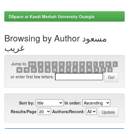
DSpace at Kasdi Merbah University Ouargla
Browsing by Author مسعود
غريب
Jump to:
0-9
A
B
C
D
E
F
G
H
I
J
K
L
M
N
O
P
Q
R
S
T
U
V
W
X
Y
Z
or enter first few letters:
Sort by:
In order:
Results/Page
Authors/Record: