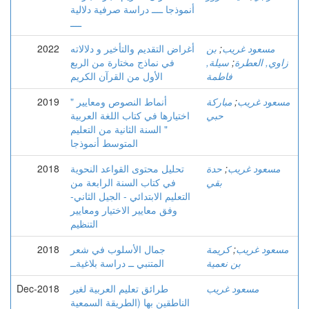
أنموذجا ــــ دراسة صرفية دلالية
ــــ
مسعود غريب
;
بن
أغراض التقديم والتأخير و دلالاته
2022
زاوي, العطرة
;
سيلة,
في نماذج مختارة من الربع
فاطمة
الأول من القرآن الكريم
مسعود غريب
;
مباركة
" أنماط النصوص ومعايير
2019
حبي
اختيارها في كتاب اللغة العربية
" السنة الثانية من التعليم
المتوسط أنموذجا
مسعود غريب
;
حدة
تحليل محتوى القواعد النحوية
2018
بقي
في كتاب السنة الرابعة من
التعليم الابتدائي - الجيل الثاني-
وفق معايير الاختيار ومعايير
التنظيم
مسعود غريب
;
كريمة
جمال الأسلوب في شعر
2018
بن نعمية
المتنبي ــ دراسة بلاغيةــ
مسعود غريب
طرائق تعليم العربية لغير
Dec-2018
الناطقين بها (الطريقة السمعية