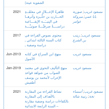
الشفوية عينة)
مسعود غريب
;
صورية
ظاهرةُ الإعـــلالِ في معلقَــةِ
2021
بابا عمي
;
مبروكة
الحـــارثِ بن حلّــِزة وأثرهــا
عوامر
في البِنيــَــة الإيقــــاعية
دراســــةٌ صرفيَّـــةٌ صوتيـَّـــة
مسعود غريب
;
زينب
محتوى نصوص القراءة في
2017
بن الشرع
كتاب السنة الثالثة ابتدائي ـ
دراسة وصفية ـ
مسعود غريب
منهج ابن السراج في كتابه
Jun-2013
الأصول
مسعود غريب
منهج التأليف النحوي في معتمد
Jan-2019
الصواب من شواهد قواعد
الإعراب لأمحمد بن يوسف
أطفيش
مسعود غريب
;
أسساء
نشاط القراءة من المقاربة
2021
تخة
;
رتيبة شالة
بالأهداف إلى المقاربة
بالكفاءات دراسة وصفية مقارنة
– السنة الرابعة الابتدائية