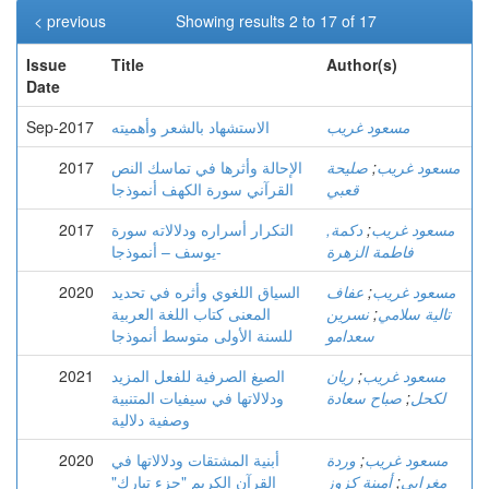
< previous
Showing results 2 to 17 of 17
Issue
Title
Author(s)
Date
مسعود غريب
الاستشهاد بالشعر وأهميته
Sep-2017
مسعود غريب
;
صليحة
الإحالة وأثرها في تماسك النص
2017
قعبي
القرآني سورة الكهف أنموذجا
مسعود غريب
;
دكمة,
التكرار أسراره ودلالاته سورة
2017
فاطمة الزهرة
يوسف – أنموذجا-
مسعود غريب
;
عفاف
السياق اللغوي وأثره في تحديد
2020
تالية سلامي
;
نسرين
المعنى كتاب اللغة العربية
سعدامو
للسنة الأولى متوسط أنموذجا
مسعود غريب
;
ريان
الصيغ الصرفية للفعل المزيد
2021
لكحل
;
صباح سعادة
ودلالاتها في سيفيات المتنبية
وصفية دلالية
مسعود غريب
;
وردة
أبنية المشتقات ودلالاتها في
2020
مغرابي
;
أمينة كزوز
القرآن الكريم "جزء تبارك"