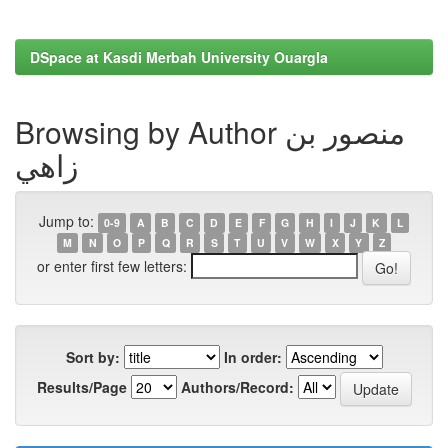
DSpace at Kasdi Merbah University Ouargla
Browsing by Author منصور بن
زاهي
Jump to:
0-9
A
B
C
D
E
F
G
H
I
J
K
L
M
N
O
P
Q
R
S
T
U
V
W
X
Y
Z
or enter first few letters:
Sort by:
In order:
Results/Page
Authors/Record: