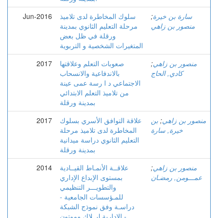
سارة بن خيرة
;
سلوك المخاطرة لدى تلاميذ
Jun-2016
منصور بن زاهي
مرحلة التعليم الثانوي بمدينة
ورقلة في ظل بعض
المتغيرات الشخصية و التربوية
منصور بن زاهي
;
صعوبات التعلم وعلاقتها
2017
كادي, الحاج
بالاندفاعية والانسحاب
الاجتماعي د ا رسة عمى عينة
من تلاميذ التعلم الابتدائي
بمدينة ورقلة
منصور بن زاهي
;
بن
علاقة التوافق الأسري بسلوك
2017
خيرة, سارة
المخاطرة لدى تلاميذ مرحلة
التعليم الثانوي دراسة ميدانية
بمدينة ورقلة
منصور بن زاهي
;
علاقــة الأنمـاط القيــادية
2014
عمـــومن, رمضـان
بمستوى الإبداع الإداري
والتطويـــر التنظيمي
للمـؤسسات الجامعية -
دراسـة وفق نموذج الشبكة
الإدارية لبــلاك وموتون -