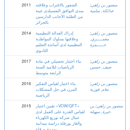
منصور بن زاهي
;
الشعور بالاغتراب وعلاقته
2011
عدائكة, سامية
بمدى التوافق النفسيلدى عينة
من الطلبة الأجانب الدارسين
بالجزائر
منصور بن زاهي
;
إدراك العدالة التنظيمية
2014
معمـــــري,
وعلاقتها بسلوك المواطنـة
حــــــمزة
التنظيمية لدى أساتذة التعليم
الثانـوي
منصور بن زاهي
;
بناء اختبار تحصيلي في مادة
2017
ضيف, حسين
الرياضيات لتلاميذ السنة
الرابعة متوسط
منصور بن زاهي
;
بناء اختبار لقياس التفكير
2016
نعام, فوزية
المرن في حل المشكلات
الرياضية
منصور بن زاهي
;
بن
تقنين اختبار «VOW/QFT»
2015
خيرة, سهيلة
لقياس القدرة على العمل لدى
عمال شركة توزيع الكهرباء
والغاز بورقلة دراسة ميدانية
بمدينة ورقلة.