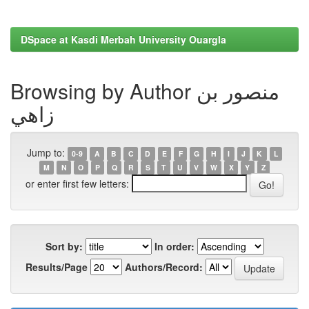
DSpace at Kasdi Merbah University Ouargla
Browsing by Author منصور بن
زاهي
Jump to:
0-9
A
B
C
D
E
F
G
H
I
J
K
L
M
N
O
P
Q
R
S
T
U
V
W
X
Y
Z
or enter first few letters:
Sort by:
In order:
Results/Page
Authors/Record: