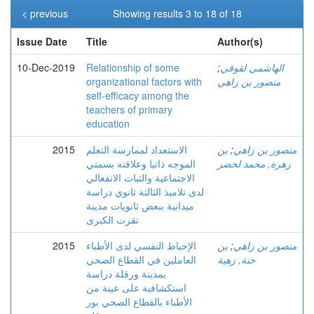
< previous
Showing results 3 to 18 of 18
Issue Date
Title
Author(s)
الهاشمي لقوقي
;
Relationship of some
10-Dec-2019
منصور بن زاهي
organizational factors with
self-efficacy among the
teachers of primary
education
منصور بن زاهي
;
بن
الاستعداد لممارسة التعلم
2015
زهرة, محمد لخضر
الموجه ذاتيا وعلاقته بسمتي
الاجتماعية والثبات الانفعالي
لدى تلاميذ الثالثة ثانوي دراسة
ميدانية ببعض ثانويات مدينة
تقرت الكبرى
منصور بن زاهي
;
بن
الإحباط النفسي لدى الأطباء
2015
حنة, زهية
العاملين في القطاع الصحي
بمدينة ورقلة دراسة
استكشافية على عينة من
الأطباء بالقطاع الصحي بور