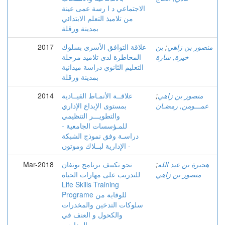
الاجتماعي د ا رسة عمى عينة
من تلاميذ التعلم الابتدائي
بمدينة ورقلة
منصور بن زاهي
;
بن
علاقة التوافق الأسري بسلوك
2017
خيرة, سارة
المخاطرة لدى تلاميذ مرحلة
التعليم الثانوي دراسة ميدانية
بمدينة ورقلة
منصور بن زاهي
;
علاقــة الأنمـاط القيــادية
2014
عمـــومن, رمضـان
بمستوى الإبداع الإداري
والتطويـــر التنظيمي
للمـؤسسات الجامعية -
دراسـة وفق نموذج الشبكة
الإدارية لبــلاك وموتون -
هجيرة بن عبد الله
;
نحو تكييف برنامج بوتفان
Mar-2018
منصور بن زاهي
للتدريب على مهارات الحياة
Life Skills Training
Programe للوقاية من
سلوكات التدخين والمخدرات
والكحول و العنف في
المدارس