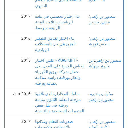
الثانـوي
منصور بن زاهي
;
بناء اختبار تحصيلي في مادة
2017
ضيف, حسين
الرياضيات لتلاميذ السنة
الرابعة متوسط
منصور بن زاهي
;
بناء اختبار لقياس التفكير
2016
نعام, فوزية
المرن في حل المشكلات
الرياضية
منصور بن زاهي
;
بن
تقنين اختبار «VOW/QFT»
2015
خيرة, سهيلة
لقياس القدرة على العمل لدى
عمال شركة توزيع الكهرباء
والغاز بورقلة دراسة ميدانية
بمدينة ورقلة.
سارة بن خيرة
;
سلوك المخاطرة لدى تلاميذ
Jun-2016
منصور بن زاهي
مرحلة التعليم الثانوي بمدينة
ورقلة في ظل بعض
المتغيرات الشخصية و التربوية
منصور بن زاهي
;
صعوبات التعلم وعلاقتها
2017
كادي, الحاج
بالاندفاعية والانسحاب