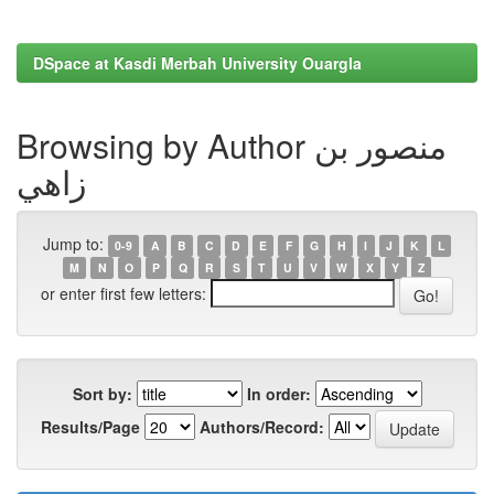
DSpace at Kasdi Merbah University Ouargla
Browsing by Author منصور بن
زاهي
Jump to:
0-9
A
B
C
D
E
F
G
H
I
J
K
L
M
N
O
P
Q
R
S
T
U
V
W
X
Y
Z
or enter first few letters:
Sort by:
In order:
Results/Page
Authors/Record: