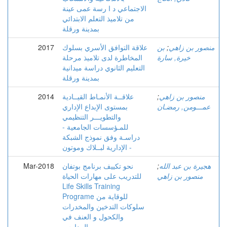
الاجتماعي د ا رسة عمى عينة
من تلاميذ التعلم الابتدائي
بمدينة ورقلة
منصور بن زاهي
;
بن
علاقة التوافق الأسري بسلوك
2017
خيرة, سارة
المخاطرة لدى تلاميذ مرحلة
التعليم الثانوي دراسة ميدانية
بمدينة ورقلة
منصور بن زاهي
;
علاقــة الأنمـاط القيــادية
2014
عمـــومن, رمضـان
بمستوى الإبداع الإداري
والتطويـــر التنظيمي
للمـؤسسات الجامعية -
دراسـة وفق نموذج الشبكة
الإدارية لبــلاك وموتون -
هجيرة بن عبد الله
;
نحو تكييف برنامج بوتفان
Mar-2018
منصور بن زاهي
للتدريب على مهارات الحياة
Life Skills Training
Programe للوقاية من
سلوكات التدخين والمخدرات
والكحول و العنف في
المدارس