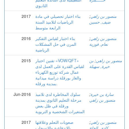
الثانـوي
منصور بن زاهي
;
بناء اختبار تحصيلي في مادة
2017
ضيف, حسين
الرياضيات لتلاميذ السنة
الرابعة متوسط
منصور بن زاهي
;
بناء اختبار لقياس التفكير
2016
نعام, فوزية
المرن في حل المشكلات
الرياضية
منصور بن زاهي
;
بن
تقنين اختبار «VOW/QFT»
2015
خيرة, سهيلة
لقياس القدرة على العمل لدى
عمال شركة توزيع الكهرباء
والغاز بورقلة دراسة ميدانية
بمدينة ورقلة.
سارة بن خيرة
;
سلوك المخاطرة لدى تلاميذ
Jun-2016
منصور بن زاهي
مرحلة التعليم الثانوي بمدينة
ورقلة في ظل بعض
المتغيرات الشخصية و التربوية
منصور بن زاهي
;
صعوبات التعلم وعلاقتها
2017
كادي, الحاج
بالاندفاعية والانسحاب