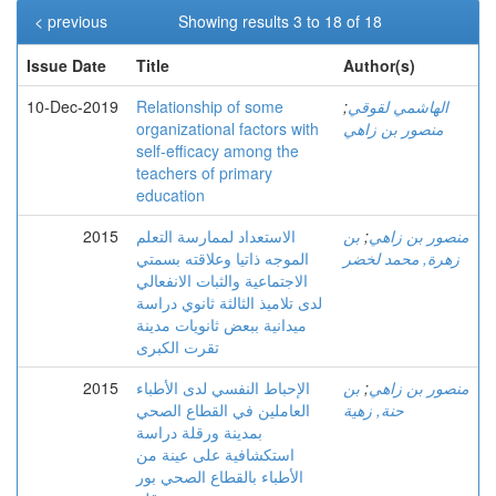
< previous
Showing results 3 to 18 of 18
Issue Date
Title
Author(s)
الهاشمي لقوقي
;
Relationship of some
10-Dec-2019
منصور بن زاهي
organizational factors with
self-efficacy among the
teachers of primary
education
منصور بن زاهي
;
بن
الاستعداد لممارسة التعلم
2015
زهرة, محمد لخضر
الموجه ذاتيا وعلاقته بسمتي
الاجتماعية والثبات الانفعالي
لدى تلاميذ الثالثة ثانوي دراسة
ميدانية ببعض ثانويات مدينة
تقرت الكبرى
منصور بن زاهي
;
بن
الإحباط النفسي لدى الأطباء
2015
حنة, زهية
العاملين في القطاع الصحي
بمدينة ورقلة دراسة
استكشافية على عينة من
الأطباء بالقطاع الصحي بور