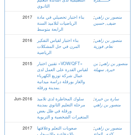
الثانـوي
منصور بن زاهي
;
بناء اختبار تحصيلي في مادة
2017
ضيف, حسين
الرياضيات لتلاميذ السنة
الرابعة متوسط
منصور بن زاهي
;
بناء اختبار لقياس التفكير
2016
نعام, فوزية
المرن في حل المشكلات
الرياضية
منصور بن زاهي
;
بن
تقنين اختبار «VOW/QFT»
2015
خيرة, سهيلة
لقياس القدرة على العمل لدى
عمال شركة توزيع الكهرباء
والغاز بورقلة دراسة ميدانية
بمدينة ورقلة.
سارة بن خيرة
;
سلوك المخاطرة لدى تلاميذ
Jun-2016
منصور بن زاهي
مرحلة التعليم الثانوي بمدينة
ورقلة في ظل بعض
المتغيرات الشخصية و التربوية
منصور بن زاهي
;
صعوبات التعلم وعلاقتها
2017
كادي, الحاج
بالاندفاعية والانسحاب