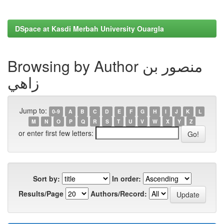
DSpace at Kasdi Merbah University Ouargla
Browsing by Author منصور بن
زاهي
Jump to:
0-9
A
B
C
D
E
F
G
H
I
J
K
L
M
N
O
P
Q
R
S
T
U
V
W
X
Y
Z
or enter first few letters:
Sort by:
In order:
Results/Page
Authors/Record: