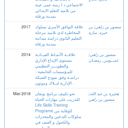
الاجتماعي د ا رسة عمى عينة
من تلاميذ التعلم الابتدائي
بمدينة ورقلة
منصور بن زاهي
;
بن
علاقة التوافق الأسري بسلوك
2017
خيرة, سارة
المخاطرة لدى تلاميذ مرحلة
التعليم الثانوي دراسة ميدانية
بمدينة ورقلة
منصور بن زاهي
;
علاقــة الأنمـاط القيــادية
2014
عمـــومن, رمضـان
بمستوى الإبداع الإداري
والتطويـــر التنظيمي
للمـؤسسات الجامعية -
دراسـة وفق نموذج الشبكة
الإدارية لبــلاك وموتون -
هجيرة بن عبد الله
;
نحو تكييف برنامج بوتفان
Mar-2018
منصور بن زاهي
للتدريب على مهارات الحياة
Life Skills Training
Programe للوقاية من
سلوكات التدخين والمخدرات
والكحول و العنف في
المدارس