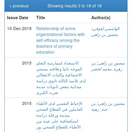
< previous
Showing results 3 to 18 of 18
Issue Date
Title
Author(s)
الهاشمي لقوقي
;
Relationship of some
10-Dec-2019
منصور بن زاهي
organizational factors with
self-efficacy among the
teachers of primary
education
منصور بن زاهي
;
بن
الاستعداد لممارسة التعلم
2015
زهرة, محمد لخضر
الموجه ذاتيا وعلاقته بسمتي
الاجتماعية والثبات الانفعالي
لدى تلاميذ الثالثة ثانوي دراسة
ميدانية ببعض ثانويات مدينة
تقرت الكبرى
منصور بن زاهي
;
بن
الإحباط النفسي لدى الأطباء
2015
حنة, زهية
العاملين في القطاع الصحي
بمدينة ورقلة دراسة
استكشافية على عينة من
الأطباء بالقطاع الصحي بور