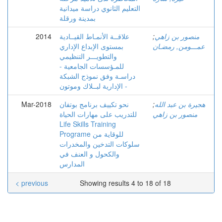
التعليم الثانوي دراسة ميدانية
بمدينة ورقلة
منصور بن زاهي
;
علاقــة الأنمـاط القيــادية
2014
عمـــومن, رمضـان
بمستوى الإبداع الإداري
والتطويـــر التنظيمي
للمـؤسسات الجامعية -
دراسـة وفق نموذج الشبكة
الإدارية لبــلاك وموتون -
هجيرة بن عبد الله
;
نحو تكييف برنامج بوتفان
Mar-2018
منصور بن زاهي
للتدريب على مهارات الحياة
Life Skills Training
Programe للوقاية من
سلوكات التدخين والمخدرات
والكحول و العنف في
المدارس
< previous
Showing results 4 to 18 of 18