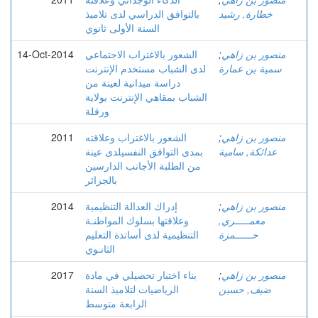
خطارة, رشید
بالتوافق الدراسي لدى تلاميذ
السنة الأولى ثانوي
منصور بن زاهي
;
الشعور بالاغتراب الاجتماعي
14-Oct-2014
سمية بن عمارة
لدى الشباب مستخدم الإنترنت
دراسة ميدانية لعينة من
الشباب بمقاهي الإنترنت بولاية
ورقلة
منصور بن زاهي
;
الشعور بالاغتراب وعلاقته
2011
عدائكة, سامية
بمدى التوافق النفسيلدى عينة
من الطلبة الأجانب الدارسين
بالجزائر
منصور بن زاهي
;
إدراك العدالة التنظيمية
2014
معمـــــري,
وعلاقتها بسلوك المواطنـة
حــــــمزة
التنظيمية لدى أساتذة التعليم
الثانـوي
منصور بن زاهي
;
بناء اختبار تحصيلي في مادة
2017
ضيف, حسين
الرياضيات لتلاميذ السنة
الرابعة متوسط