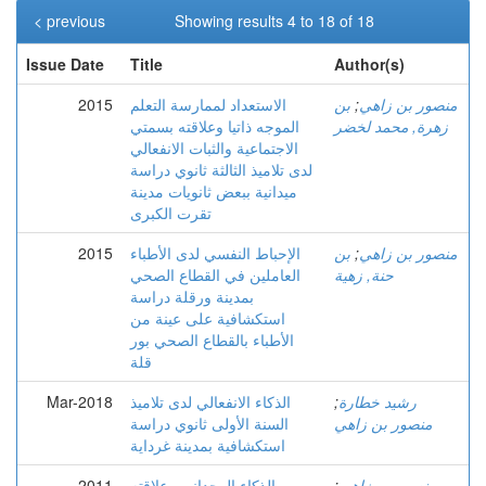
< previous
Showing results 4 to 18 of 18
Issue Date
Title
Author(s)
منصور بن زاهي
;
بن
الاستعداد لممارسة التعلم
2015
زهرة, محمد لخضر
الموجه ذاتيا وعلاقته بسمتي
الاجتماعية والثبات الانفعالي
لدى تلاميذ الثالثة ثانوي دراسة
ميدانية ببعض ثانويات مدينة
تقرت الكبرى
منصور بن زاهي
;
بن
الإحباط النفسي لدى الأطباء
2015
حنة, زهية
العاملين في القطاع الصحي
بمدينة ورقلة دراسة
استكشافية على عينة من
الأطباء بالقطاع الصحي بور
قلة
رشيد خطارة
;
الذكاء الانفعالي لدى تلاميذ
Mar-2018
منصور بن زاهي
السنة الأولى ثانوي دراسة
استكشافية بمدينة غرداية
منصور بن زاهي
;
الذكاء الوجداني وعلاقته
2011