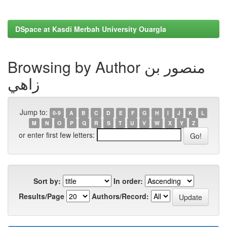
DSpace at Kasdi Merbah University Ouargla
Browsing by Author منصور بن
زاهي
Jump to:
0-9
A
B
C
D
E
F
G
H
I
J
K
L
M
N
O
P
Q
R
S
T
U
V
W
X
Y
Z
or enter first few letters:
Sort by:
In order:
Results/Page
Authors/Record: