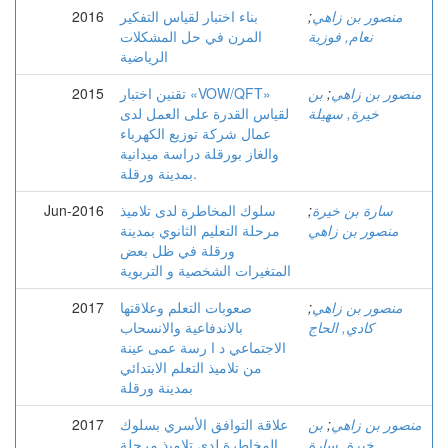
منصور بن زاهي
;
بناء اختبار لقياس التفكير
2016
نعام, فوزية
المرن في حل المشكلات
الرياضية
منصور بن زاهي
;
بن
تقنين اختبار «VOW/QFT»
2015
خيرة, سهيلة
لقياس القدرة على العمل لدى
عمال شركة توزيع الكهرباء
والغاز بورقلة دراسة ميدانية
بمدينة ورقلة.
سارة بن خيرة
;
سلوك المخاطرة لدى تلاميذ
Jun-2016
منصور بن زاهي
مرحلة التعليم الثانوي بمدينة
ورقلة في ظل بعض
المتغيرات الشخصية و التربوية
منصور بن زاهي
;
صعوبات التعلم وعلاقتها
2017
كادي, الحاج
بالاندفاعية والانسحاب
الاجتماعي د ا رسة عمى عينة
من تلاميذ التعلم الابتدائي
بمدينة ورقلة
منصور بن زاهي
;
بن
علاقة التوافق الأسري بسلوك
2017
خيرة, سارة
المخاطرة لدى تلاميذ مرحلة