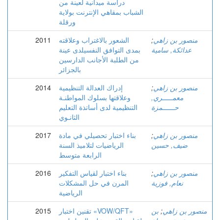
دراسة ميدانية لعينة من
الشباب بمقاهي الإنترنت بولاية
ورقلة
منصور بن زاهي
;
الشعور بالاغتراب وعلاقته
2011
عدائكة, سامية
بمدى التوافق النفسيلدى عينة
من الطلبة الأجانب الدارسين
بالجزائر
منصور بن زاهي
;
إدراك العدالة التنظيمية
2014
معمـــــري,
وعلاقتها بسلوك المواطنـة
حــــــمزة
التنظيمية لدى أساتذة التعليم
الثانـوي
منصور بن زاهي
;
بناء اختبار تحصيلي في مادة
2017
ضيف, حسين
الرياضيات لتلاميذ السنة
الرابعة متوسط
منصور بن زاهي
;
بناء اختبار لقياس التفكير
2016
نعام, فوزية
المرن في حل المشكلات
الرياضية
منصور بن زاهي
;
بن
تقنين اختبار «VOW/QFT»
2015