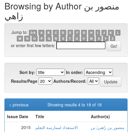
Browsing by Author منصور بن
زاهي
Jump to:
0-9
A
B
C
D
E
F
G
H
I
J
K
L
M
N
O
P
Q
R
S
T
U
V
W
X
Y
Z
or enter first few letters:
Sort by:
In order:
Results/Page
Authors/Record:
< previous
Showing results 4 to 18 of 18
Issue Date
Title
Author(s)
منصور بن زاهي
;
بن
الاستعداد لممارسة التعلم
2015