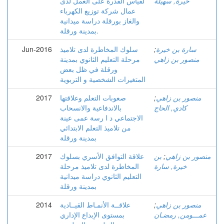
خيرة, سهيلة
لقياس القدرة على العمل لدى
عمال شركة توزيع الكهرباء
والغاز بورقلة دراسة ميدانية
بمدينة ورقلة.
سارة بن خيرة
;
سلوك المخاطرة لدى تلاميذ
Jun-2016
منصور بن زاهي
مرحلة التعليم الثانوي بمدينة
ورقلة في ظل بعض
المتغيرات الشخصية و التربوية
منصور بن زاهي
;
صعوبات التعلم وعلاقتها
2017
كادي, الحاج
بالاندفاعية والانسحاب
الاجتماعي د ا رسة عمى عينة
من تلاميذ التعلم الابتدائي
بمدينة ورقلة
منصور بن زاهي
;
بن
علاقة التوافق الأسري بسلوك
2017
خيرة, سارة
المخاطرة لدى تلاميذ مرحلة
التعليم الثانوي دراسة ميدانية
بمدينة ورقلة
منصور بن زاهي
;
علاقــة الأنمـاط القيــادية
2014
عمـــومن, رمضـان
بمستوى الإبداع الإداري