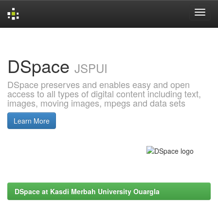
Skip
navigation
DSpace
JSPUI
DSpace preserves and enables easy and open
access to all types of digital content including text,
images, moving images, mpegs and data sets
Learn More
DSpace at Kasdi Merbah University Ouargla