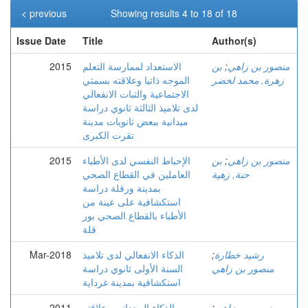
< previous
Showing results 4 to 18 of 18
Issue Date
Title
Author(s)
منصور بن زاهي
;
بن
الاستعداد لممارسة التعلم
2015
زهرة, محمد لخضر
الموجه ذاتيا وعلاقته بسمتي
الاجتماعية والثبات الانفعالي
لدى تلاميذ الثالثة ثانوي دراسة
ميدانية ببعض ثانويات مدينة
تقرت الكبرى
منصور بن زاهي
;
بن
الإحباط النفسي لدى الأطباء
2015
حنة, زهية
العاملين في القطاع الصحي
بمدينة ورقلة دراسة
استكشافية على عينة من
الأطباء بالقطاع الصحي بور
قلة
رشيد خطارة
;
الذكاء الانفعالي لدى تلاميذ
Mar-2018
منصور بن زاهي
السنة الأولى ثانوي دراسة
استكشافية بمدينة غرداية
منصور بن زاهي
;
الذكاء الوجداني وعلاقته
2011