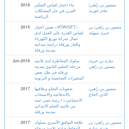
منصور بن زاهي
;
بناء اختبار لقياس التفكير
2016
نعام, فوزية
المرن في حل المشكلات
الرياضية
منصور بن زاهي
;
بن
تقنين اختبار «VOW/QFT»
2015
خيرة, سهيلة
لقياس القدرة على العمل لدى
عمال شركة توزيع الكهرباء
والغاز بورقلة دراسة ميدانية
بمدينة ورقلة.
سارة بن خيرة
;
سلوك المخاطرة لدى تلاميذ
Jun-2016
منصور بن زاهي
مرحلة التعليم الثانوي بمدينة
ورقلة في ظل بعض
المتغيرات الشخصية و التربوية
منصور بن زاهي
;
صعوبات التعلم وعلاقتها
2017
كادي, الحاج
بالاندفاعية والانسحاب
الاجتماعي د ا رسة عمى عينة
من تلاميذ التعلم الابتدائي
بمدينة ورقلة
منصور بن زاهي
;
بن
علاقة التوافق الأسري بسلوك
2017
خيرة, سارة
المخاطرة لدى تلاميذ مرحلة