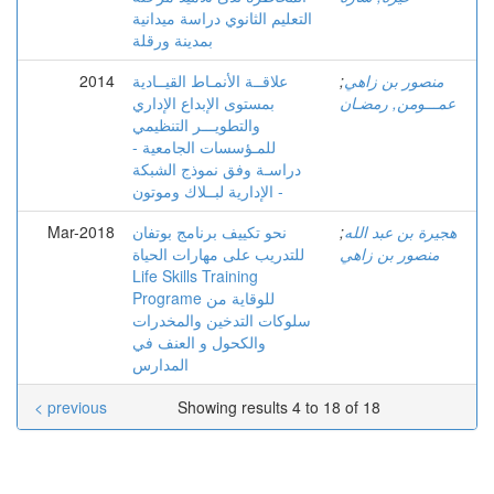
التعليم الثانوي دراسة ميدانية
بمدينة ورقلة
منصور بن زاهي
;
علاقــة الأنمـاط القيــادية
2014
عمـــومن, رمضـان
بمستوى الإبداع الإداري
والتطويـــر التنظيمي
للمـؤسسات الجامعية -
دراسـة وفق نموذج الشبكة
الإدارية لبــلاك وموتون -
هجيرة بن عبد الله
;
نحو تكييف برنامج بوتفان
Mar-2018
منصور بن زاهي
للتدريب على مهارات الحياة
Life Skills Training
Programe للوقاية من
سلوكات التدخين والمخدرات
والكحول و العنف في
المدارس
< previous
Showing results 4 to 18 of 18