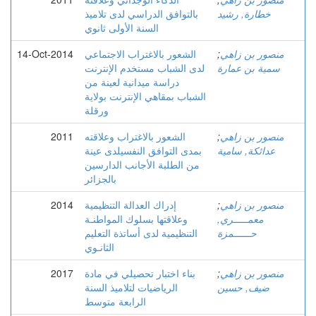
خطارة, رشید
بالتوافق الدراسي لدى تلاميذ
السنة الأولى ثانوي
منصور بن زاهي
;
الشعور بالاغتراب الاجتماعي
14-Oct-2014
سمية بن عمارة
لدى الشباب مستخدم الإنترنت
دراسة ميدانية لعينة من
الشباب بمقاهي الإنترنت بولاية
ورقلة
منصور بن زاهي
;
الشعور بالاغتراب وعلاقته
2011
عدائكة, سامية
بمدى التوافق النفسيلدى عينة
من الطلبة الأجانب الدارسين
بالجزائر
منصور بن زاهي
;
إدراك العدالة التنظيمية
2014
معمـــــري,
وعلاقتها بسلوك المواطنـة
حــــــمزة
التنظيمية لدى أساتذة التعليم
الثانـوي
منصور بن زاهي
;
بناء اختبار تحصيلي في مادة
2017
ضيف, حسين
الرياضيات لتلاميذ السنة
الرابعة متوسط