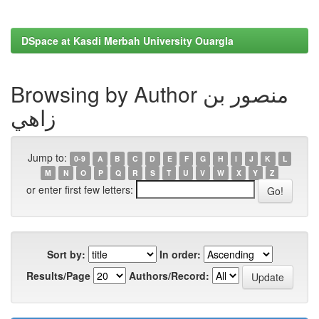
DSpace at Kasdi Merbah University Ouargla
Browsing by Author منصور بن
زاهي
Jump to:
0-9
A
B
C
D
E
F
G
H
I
J
K
L
M
N
O
P
Q
R
S
T
U
V
W
X
Y
Z
or enter first few letters:
Sort by:
In order:
Results/Page
Authors/Record: