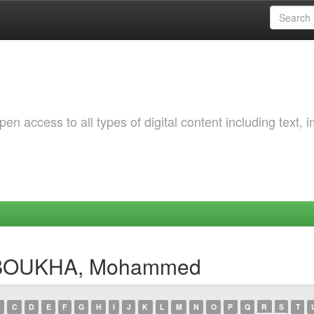
 access to all types of digital content including text, 
EBBOUKHA, Mohammed
C
D
E
F
G
H
I
J
K
L
M
N
O
P
Q
R
S
T