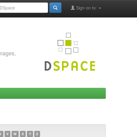
Sign on to:
images,
U
V
W
X
Y
Z