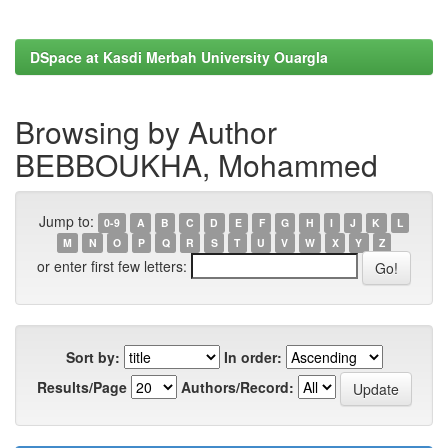
DSpace at Kasdi Merbah University Ouargla
Browsing by Author
BEBBOUKHA, Mohammed
Jump to:
0-9
A
B
C
D
E
F
G
H
I
J
K
L
M
N
O
P
Q
R
S
T
U
V
W
X
Y
Z
or enter first few letters:
Sort by:
In order:
Results/Page
Authors/Record: