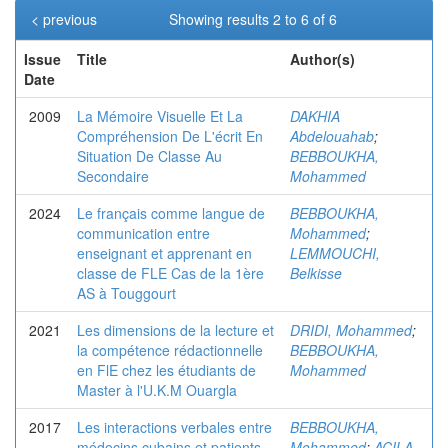
< previous
Showing results 2 to 6 of 6
Issue
Title
Author(s)
Date
2009
La Mémoire Visuelle Et La
DAKHIA
Compréhension De L'écrit En
Abdelouahab
;
Situation De Classe Au
BEBBOUKHA,
Secondaire
Mohammed
2024
Le français comme langue de
BEBBOUKHA,
communication entre
Mohammed
;
enseignant et apprenant en
LEMMOUCHI,
classe de FLE Cas de la 1ère
Belkisse
AS à Touggourt
2021
Les dimensions de la lecture et
DRIDI, Mohammed
;
la compétence rédactionnelle
BEBBOUKHA,
en FlE chez les étudiants de
Mohammed
Master à l'U.K.M Ouargla
2017
Les interactions verbales entre
BEBBOUKHA,
médecins cubains et patients
Mohammed
;
ACILA,